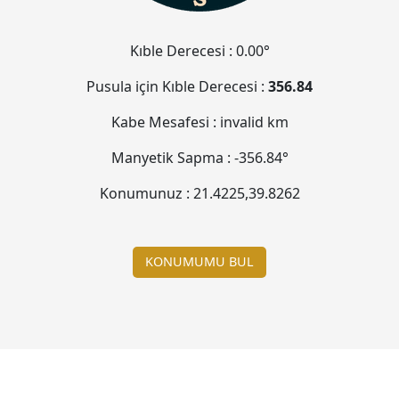
Kıble Derecesi :
0.00°
Pusula için Kıble Derecesi :
356.84
Kabe Mesafesi :
invalid
km
Manyetik Sapma :
-356.84°
Konumunuz :
21.4225
,
39.8262
KONUMUMU BUL