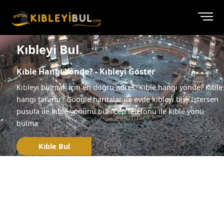
Kıbleyi Bul
Kıble Hangi Yönde? - Kıbleyi Göster
Kıbleyi bulmak için en doğru adres. Kıble hangi yönde? Kıble
hangi taraftır? Google haritalar ile evde kıbleyi bul. İstersen
pusula ile kıble yönünü bul. Cep telefonu ile kıble yönü
bulma
Kıble Bul