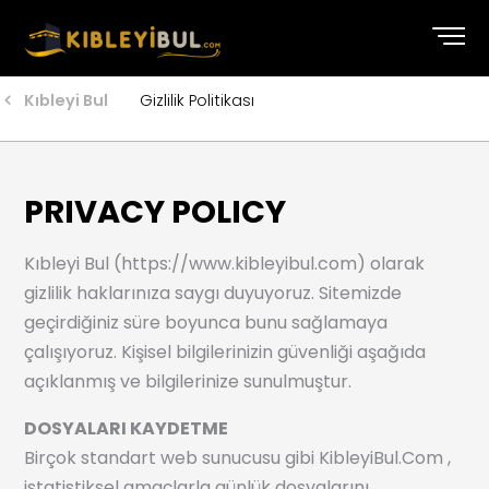
Kıbleyi Bul
Gizlilik Politikası
PRIVACY POLICY
Kıbleyi Bul (https://www.kibleyibul.com) olarak
gizlilik haklarınıza saygı duyuyoruz. Sitemizde
geçirdiğiniz süre boyunca bunu sağlamaya
çalışıyoruz. Kişisel bilgilerinizin güvenliği aşağıda
açıklanmış ve bilgilerinize sunulmuştur.
DOSYALARI KAYDETME
Birçok standart web sunucusu gibi KibleyiBul.Com ,
istatistiksel amaçlarla günlük dosyalarını