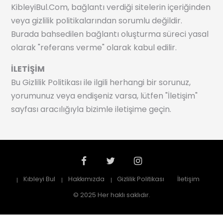
KibleyiBul.Com, bağlantı verdiği sitelerin içeriğinden
veya gizlilik politikalarından sorumlu değildir.
Burada bahsedilen bağlantı oluşturma süreci yasal
olarak "referans verme" olarak kabul edilir.
İLETİŞİM
Bu Gizlilik Politikası ile ilgili herhangi bir sorunuz,
yorumunuz veya endişeniz varsa, lütfen "İletişim"
sayfası aracılığıyla bizimle iletişime geçin.
Kıbleyi Bul
Hakkımızda
Gizlilik Politikası
İletişim
© 2025 Her haklı saklıdır.