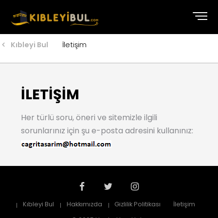
Kıbleyi Bul
İletişim
İLETİŞİM
Her türlü soru, öneri ve sitemizle ilgili
sorunlarınız için şu e-posta adresini kullanınız:
Kıbleyi Bul
Hakkımızda
Gizlilik Politikası
İletişim