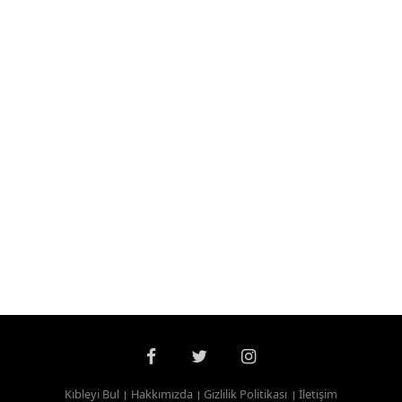
Kıbleyi Bul
Hakkımızda
Gizlilik Politikası
İletişim