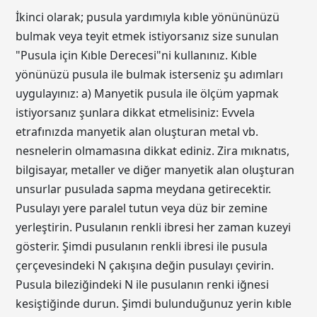
İkinci olarak; pusula yardımıyla kıble yönününüzü
bulmak veya teyit etmek istiyorsanız size sunulan
"Pusula için Kıble Derecesi"ni kullanınız. Kıble
yönünüzü pusula ile bulmak isterseniz şu adımları
uygulayınız: a) Manyetik pusula ile ölçüm yapmak
istiyorsanız şunlara dikkat etmelisiniz: Evvela
etrafınızda manyetik alan oluşturan metal vb.
nesnelerin olmamasına dikkat ediniz. Zira mıknatıs,
bilgisayar, metaller ve diğer manyetik alan oluşturan
unsurlar pusulada sapma meydana getirecektir.
Pusulayı yere paralel tutun veya düz bir zemine
yerleştirin. Pusulanın renkli ibresi her zaman kuzeyi
gösterir. Şimdi pusulanın renkli ibresi ile pusula
çerçevesindeki N çakışına değin pusulayı çevirin.
Pusula bileziğindeki N ile pusulanın renki iğnesi
kesiştiğinde durun. Şimdi bulunduğunuz yerin kıble