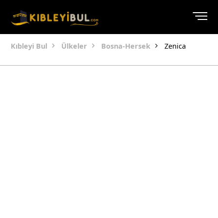
Kıbleyi Bul
Ülkeler
Bosna-Hersek
Zenica