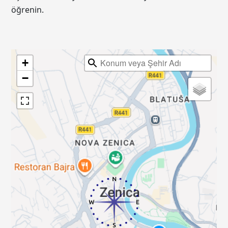
öğrenin.
+
−