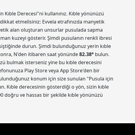
in Kıble Derecesi"ni kullanınız. Kıble yönünüzü
dikkat etmelisiniz: Evvela etrafınızda manyetik
nyetik alan oluşturan unsurlar pusulada sapma
aman kuzeyi gösterir. Şimdi pusulanın renkli ibresi
kesiştiğinde durun. Şimdi bulunduğunuz yerin kıble
 sonra, N'den itibaren saat yönünde
82.38
°
bulun.
üzü bulmak isterseniz yine bu kıble derecesini
elefonunuza Play Store veya App Store'den bir
 Bulunduğunuz konum için size sunulan "Pusula için
 Kıble derecesinin gösterdiği o yön, sizin kıble
0 doğru ve hassas bir şekilde kıble yönünüzü