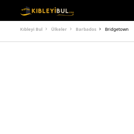
Kıbleyi Bul
Ülkeler
Barbados
Bridgetown