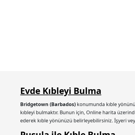
Evde Kıbleyi Bulma
Bridgetown (Barbados)
konumunda kıble yönünüzü i
kıbleyi bulmaktır. Bunun için, Online harita üzerin
ederek kıble yönünüzü belirleyebilirsiniz. İşyeri v
Pusula ile Kıble Bulma