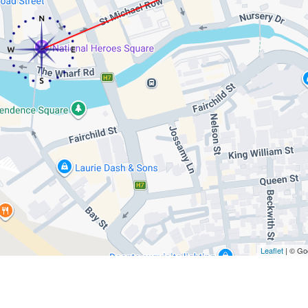
Leaflet
| © Go