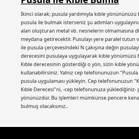
İkinci olarak; pusula yardımıyla kıble yönününüzü 
pusula ile bulmak isterseniz şu adımları uygulayını
alan oluşturan metal vb. nesnelerin olmamasına dik
meydana getirecektir. Pusulayı yere paralel tutun v
ile pusula çerçevesindeki N çakışına değin pusulayı
derecesini pusulaya uygulayarak kıble yönümüzü bul
Kıble derecesinin gösterdiği o yön, sizin kıble yön
kullanabilirsiniz. Yalnız cep telefonunuzun "Pusula
pusula uygulaması yükleyin. Cep telefonunuzun "Ko
Kıble Derecesi"ni, -cep telefonunuza yüklediğiniz-
yönünüzdür. Bu işlemleri mümkünse pencere kenarı
bulmuş olacaksınız..