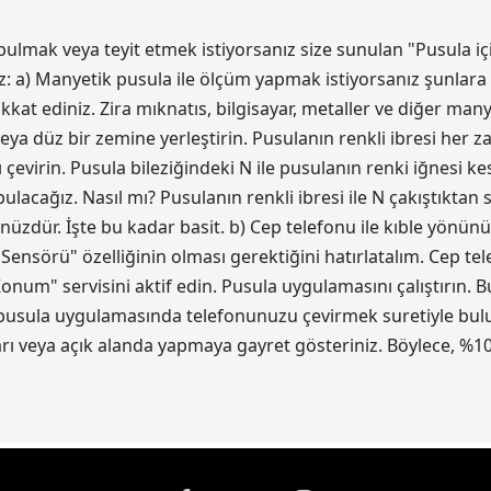
bulmak veya teyit etmek istiyorsanız size sunulan "Pusula iç
z: a) Manyetik pusula ile ölçüm yapmak istiyorsanız şunlara 
kat ediniz. Zira mıknatıs, bilgisayar, metaller ve diğer ma
eya düz bir zemine yerleştirin. Pusulanın renkli ibresi her z
 çevirin. Pusula bileziğindeki N ile pusulanın renki iğnesi 
acağız. Nasıl mı? Pusulanın renkli ibresi ile N çakıştıktan
ünüzdür. İşte bu kadar basit. b) Cep telefonu ile kıble yönün
 Sensörü" özelliğinin olması gerektiğini hatırlatalım. Cep t
num" servisini aktif edin. Pusula uygulamasını çalıştırın.
 pusula uygulamasında telefonunuzu çevirmek suretiyle bulun.
 veya açık alanda yapmaya gayret gösteriniz. Böylece, %10