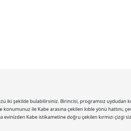
ki şekilde bulabilirsiniz. Birincisi, programsız uydudan kı
de konumunuz ile Kabe arasına çekilen kıble yönü hattını, çev
eya evinizden Kabe istikametine doğru çekilen kırmızı çizgi s