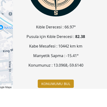
Kıble Derecesi :
66.97°
Pusula için Kıble Derecesi :
82.38
Kabe Mesafesi :
10442 km
km
Manyetik Sapma :
-15.41°
Konumunuz :
13.0968
,
-59.6140
KONUMUMU BUL
ogle Maps