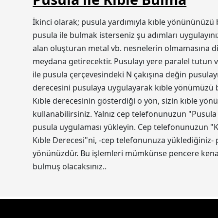
İkinci olarak; pusula yardımıyla kıble yönününüzü 
pusula ile bulmak isterseniz şu adımları uygulayını
alan oluşturan metal vb. nesnelerin olmamasına dik
meydana getirecektir. Pusulayı yere paralel tutun v
ile pusula çerçevesindeki N çakışına değin pusulayı
derecesini pusulaya uygulayarak kıble yönümüzü bul
Kıble derecesinin gösterdiği o yön, sizin kıble yön
kullanabilirsiniz. Yalnız cep telefonunuzun "Pusula
pusula uygulaması yükleyin. Cep telefonunuzun "Ko
Kıble Derecesi"ni, -cep telefonunuza yüklediğiniz-
yönünüzdür. Bu işlemleri mümkünse pencere kenarı
bulmuş olacaksınız..