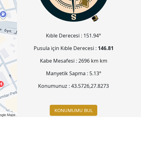
Kıble Derecesi :
151.94°
Pusula için Kıble Derecesi :
146.81
Kabe Mesafesi :
2696 km
km
Manyetik Sapma :
5.13°
Konumunuz :
43.5726
,
27.8273
KONUMUMU BUL
ogle Maps