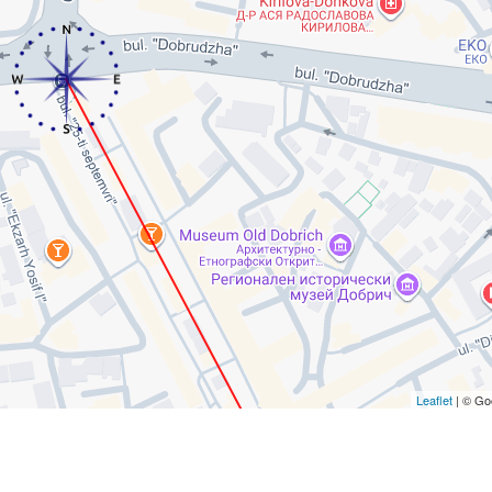
Leaflet
| © Go