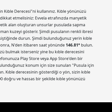
in Kıble Derecesi"ni kullanınız. Kıble yönünüzü
dikkat etmelisiniz: Evvela etrafınızda manyetik
nyetik alan oluşturan unsurlar pusulada sapma
aman kuzeyi gösterir. Şimdi pusulanın renkli ibresi
kesiştiğinde durun. Şimdi bulunduğunuz yerin kıble
 sonra, N'den itibaren saat yönünde
146.81
°
bulun.
üzü bulmak isterseniz yine bu kıble derecesini
elefonunuza Play Store veya App Store'den bir
 Bulunduğunuz konum için size sunulan "Pusula için
 Kıble derecesinin gösterdiği o yön, sizin kıble
0 doğru ve hassas bir şekilde kıble yönünüzü