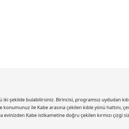
i şekilde bulabilirsiniz. Birincisi, programsız uydudan kıbl
de konumunuz ile Kabe arasına çekilen kıble yönü hattını, çev
eya evinizden Kabe istikametine doğru çekilen kırmızı çizgi s