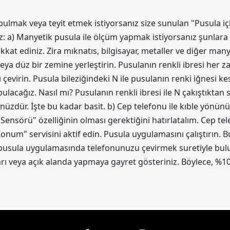
bulmak veya teyit etmek istiyorsanız size sunulan "Pusula iç
z: a) Manyetik pusula ile ölçüm yapmak istiyorsanız şunlara 
kat ediniz. Zira mıknatıs, bilgisayar, metaller ve diğer ma
eya düz bir zemine yerleştirin. Pusulanın renkli ibresi her z
 çevirin. Pusula bileziğindeki N ile pusulanın renki iğnesi 
acağız. Nasıl mı? Pusulanın renkli ibresi ile N çakıştıktan
ünüzdür. İşte bu kadar basit. b) Cep telefonu ile kıble yönün
 Sensörü" özelliğinin olması gerektiğini hatırlatalım. Cep t
num" servisini aktif edin. Pusula uygulamasını çalıştırın.
 pusula uygulamasında telefonunuzu çevirmek suretiyle bulun.
 veya açık alanda yapmaya gayret gösteriniz. Böylece, %10