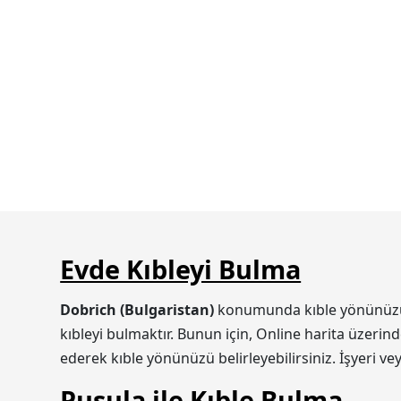
Evde Kıbleyi Bulma
Dobrich (Bulgaristan)
konumunda kıble yönünüzü ik
kıbleyi bulmaktır. Bunun için, Online harita üzerin
ederek kıble yönünüzü belirleyebilirsiniz. İşyeri v
Pusula ile Kıble Bulma