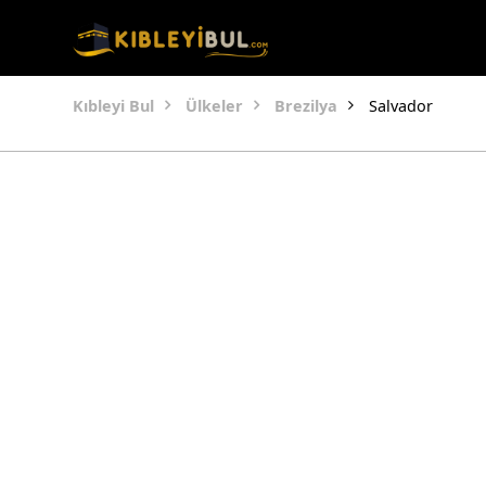
Kıbleyi Bul
Ülkeler
Brezilya
Salvador