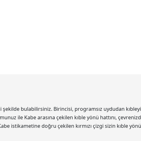
kilde bulabilirsiniz. Birincisi, programsız uydudan kıbleyi 
unuz ile Kabe arasına çekilen kıble yönü hattını, çevrenizde
Kabe istikametine doğru çekilen kırmızı çizgi sizin kıble yön