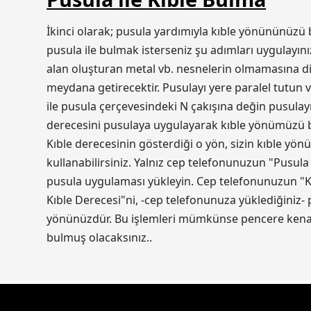
İkinci olarak; pusula yardımıyla kıble yönününüzü 
pusula ile bulmak isterseniz şu adımları uygulayını
alan oluşturan metal vb. nesnelerin olmamasına dik
meydana getirecektir. Pusulayı yere paralel tutun v
ile pusula çerçevesindeki N çakışına değin pusulayı
derecesini pusulaya uygulayarak kıble yönümüzü bul
Kıble derecesinin gösterdiği o yön, sizin kıble yön
kullanabilirsiniz. Yalnız cep telefonunuzun "Pusula
pusula uygulaması yükleyin. Cep telefonunuzun "Ko
Kıble Derecesi"ni, -cep telefonunuza yüklediğiniz-
yönünüzdür. Bu işlemleri mümkünse pencere kenarı
bulmuş olacaksınız..