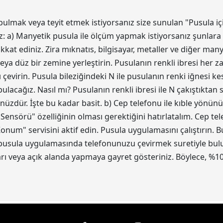
bulmak veya teyit etmek istiyorsanız size sunulan "Pusula iç
z: a) Manyetik pusula ile ölçüm yapmak istiyorsanız şunlara 
kat ediniz. Zira mıknatıs, bilgisayar, metaller ve diğer ma
eya düz bir zemine yerleştirin. Pusulanın renkli ibresi her z
 çevirin. Pusula bileziğindeki N ile pusulanın renki iğnesi 
acağız. Nasıl mı? Pusulanın renkli ibresi ile N çakıştıktan
ünüzdür. İşte bu kadar basit. b) Cep telefonu ile kıble yönün
 Sensörü" özelliğinin olması gerektiğini hatırlatalım. Cep t
num" servisini aktif edin. Pusula uygulamasını çalıştırın.
 pusula uygulamasında telefonunuzu çevirmek suretiyle bulun.
 veya açık alanda yapmaya gayret gösteriniz. Böylece, %10