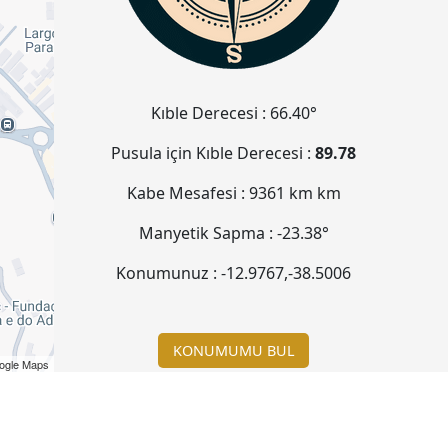
Kıble Derecesi :
66.40°
Pusula için Kıble Derecesi :
89.78
Kabe Mesafesi :
9361 km
km
Manyetik Sapma :
-23.38°
Konumunuz :
-12.9767
,
-38.5006
KONUMUMU BUL
ogle Maps