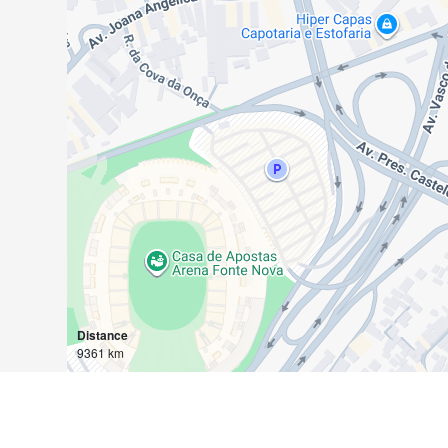
Distance
9361 km