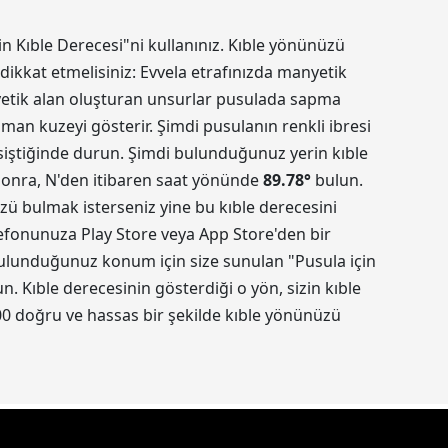
in Kıble Derecesi"ni kullanınız. Kıble yönünüzü
dikkat etmelisiniz: Evvela etrafınızda manyetik
nyetik alan oluşturan unsurlar pusulada sapma
aman kuzeyi gösterir. Şimdi pusulanın renkli ibresi
kesiştiğinde durun. Şimdi bulunduğunuz yerin kıble
 sonra, N'den itibaren saat yönünde
89.78
°
bulun.
üzü bulmak isterseniz yine bu kıble derecesini
elefonunuza Play Store veya App Store'den bir
 Bulunduğunuz konum için size sunulan "Pusula için
 Kıble derecesinin gösterdiği o yön, sizin kıble
0 doğru ve hassas bir şekilde kıble yönünüzü