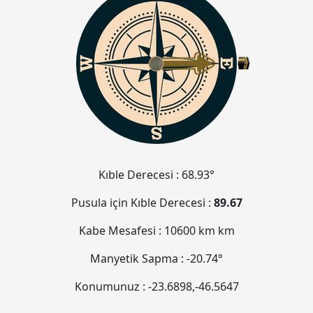
Kıble Derecesi :
68.93°
Pusula için Kıble Derecesi :
89.67
Kabe Mesafesi :
10600 km
km
Manyetik Sapma :
-20.74°
Konumunuz :
-23.6898
,
-46.5648