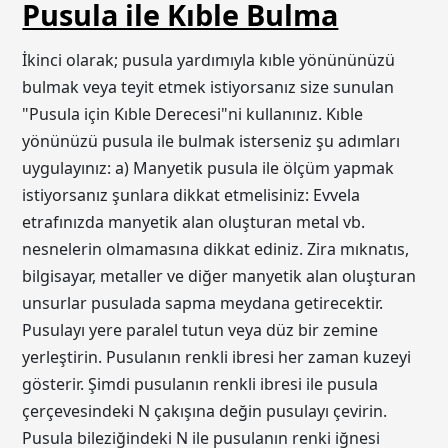
Pusula ile Kıble Bulma
İkinci olarak; pusula yardımıyla kıble yönününüzü
bulmak veya teyit etmek istiyorsanız size sunulan
"Pusula için Kıble Derecesi"ni kullanınız. Kıble
yönünüzü pusula ile bulmak isterseniz şu adımları
uygulayınız: a) Manyetik pusula ile ölçüm yapmak
istiyorsanız şunlara dikkat etmelisiniz: Evvela
etrafınızda manyetik alan oluşturan metal vb.
nesnelerin olmamasına dikkat ediniz. Zira mıknatıs,
bilgisayar, metaller ve diğer manyetik alan oluşturan
unsurlar pusulada sapma meydana getirecektir.
Pusulayı yere paralel tutun veya düz bir zemine
yerleştirin. Pusulanın renkli ibresi her zaman kuzeyi
gösterir. Şimdi pusulanın renkli ibresi ile pusula
çerçevesindeki N çakışına değin pusulayı çevirin.
Pusula bileziğindeki N ile pusulanın renki iğnesi