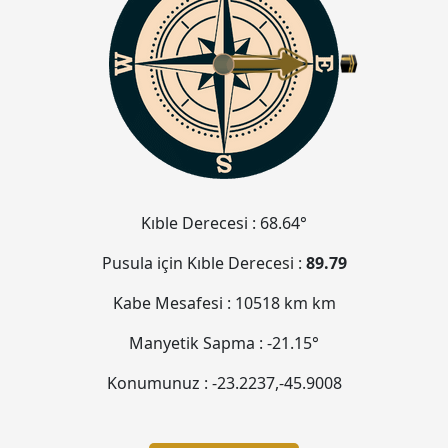
Kıble Derecesi :
68.64°
Pusula için Kıble Derecesi :
89.79
Kabe Mesafesi :
10518 km
km
Manyetik Sapma :
-21.15°
Konumunuz :
-23.2237
,
-45.9009