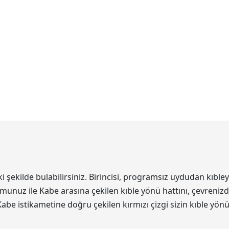
ekilde bulabilirsiniz. Birincisi, programsız uydudan kıbleyi
unuz ile Kabe arasına çekilen kıble yönü hattını, çevrenizde
Kabe istikametine doğru çekilen kırmızı çizgi sizin kıble yön