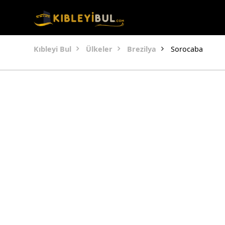
Kıbleyi Bul
Ülkeler
Brezilya
Sorocaba