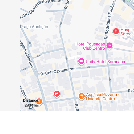
Distance
10677 km