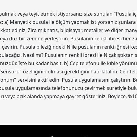
bulmak veya teyit etmek istiyorsanız size sunulan "Pusula iç
z: a) Manyetik pusula ile ölçüm yapmak istiyorsanız şunlara 
kat ediniz. Zira mıknatıs, bilgisayar, metaller ve diğer ma
eya düz bir zemine yerleştirin. Pusulanın renkli ibresi her z
 çevirin. Pusula bileziğindeki N ile pusulanın renki iğnesi 
acağız. Nasıl mı? Pusulanın renkli ibresi ile N çakıştıktan
ünüzdür. İşte bu kadar basit. b) Cep telefonu ile kıble yönün
 Sensörü" özelliğinin olması gerektiğini hatırlatalım. Cep t
num" servisini aktif edin. Pusula uygulamasını çalıştırın.
 pusula uygulamasında telefonunuzu çevirmek suretiyle bulun.
 veya açık alanda yapmaya gayret gösteriniz. Böylece, %10