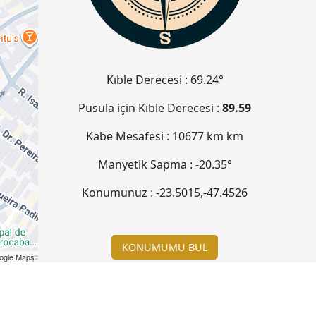
Kıble Derecesi :
69.24°
Pusula için Kıble Derecesi :
89.59
Kabe Mesafesi :
10677 km
km
Manyetik Sapma :
-20.35°
Konumunuz :
-23.5015
,
-47.4526
KONUMUMU BUL
ogle Maps