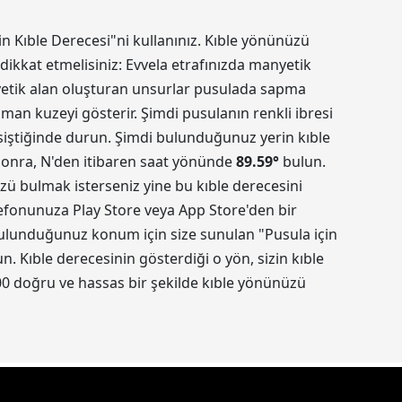
in Kıble Derecesi"ni kullanınız. Kıble yönünüzü
dikkat etmelisiniz: Evvela etrafınızda manyetik
nyetik alan oluşturan unsurlar pusulada sapma
aman kuzeyi gösterir. Şimdi pusulanın renkli ibresi
kesiştiğinde durun. Şimdi bulunduğunuz yerin kıble
 sonra, N'den itibaren saat yönünde
89.59
°
bulun.
üzü bulmak isterseniz yine bu kıble derecesini
elefonunuza Play Store veya App Store'den bir
 Bulunduğunuz konum için size sunulan "Pusula için
 Kıble derecesinin gösterdiği o yön, sizin kıble
0 doğru ve hassas bir şekilde kıble yönünüzü