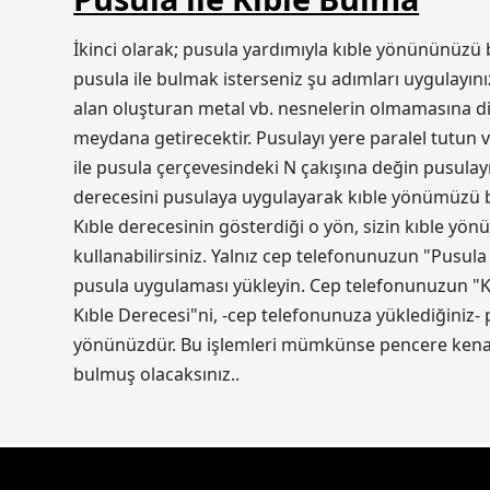
İkinci olarak; pusula yardımıyla kıble yönününüzü 
pusula ile bulmak isterseniz şu adımları uygulayını
alan oluşturan metal vb. nesnelerin olmamasına dik
meydana getirecektir. Pusulayı yere paralel tutun v
ile pusula çerçevesindeki N çakışına değin pusulayı
derecesini pusulaya uygulayarak kıble yönümüzü bul
Kıble derecesinin gösterdiği o yön, sizin kıble yön
kullanabilirsiniz. Yalnız cep telefonunuzun "Pusula
pusula uygulaması yükleyin. Cep telefonunuzun "Ko
Kıble Derecesi"ni, -cep telefonunuza yüklediğiniz-
yönünüzdür. Bu işlemleri mümkünse pencere kenarı
bulmuş olacaksınız..