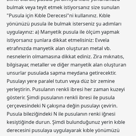
bulmak veya teyit etmek istiyorsanız size sunulan
"Pusula için Kıble Derecesi"ni kullanınız. Kıble
yönünüzü pusula ile bulmak isterseniz şu adımları
uygulayınız: a) Manyetik pusula ile ölçüm yapmak
istiyorsanız şunlara dikkat etmelisiniz: Evvela
etrafınızda manyetik alan oluşturan metal vb.
nesnelerin olmamasına dikkat ediniz. Zira mıknatıs,
bilgisayar, metaller ve diğer manyetik alan oluşturan
unsurlar pusulada sapma meydana getirecektir.
Pusulayı yere paralel tutun veya düz bir zemine
yerleştirin. Pusulanın renkli ibresi her zaman kuzeyi
gösterir. Şimdi pusulanın renkli ibresi ile pusula
çerçevesindeki N çakışına değin pusulayı çevirin.
Pusula bileziğindeki N ile pusulanın renki iğnesi
kesiştiğinde durun. Şimdi bulunduğunuz yerin kıble
derecesini pusulaya uygulayarak kıble yönümüzü