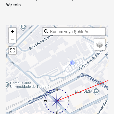
öğrenin.
+
−