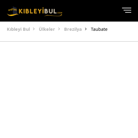
Kıbleyi Bul
Ülkeler
Brezilya
Taubate