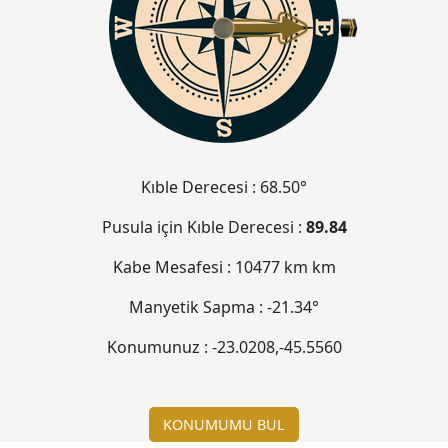
Kıble Derecesi :
68.50°
Pusula için Kıble Derecesi :
89.84
Kabe Mesafesi :
10477 km
km
Manyetik Sapma :
-21.34°
Konumunuz :
-23.0208
,
-45.5560
KONUMUMU BUL