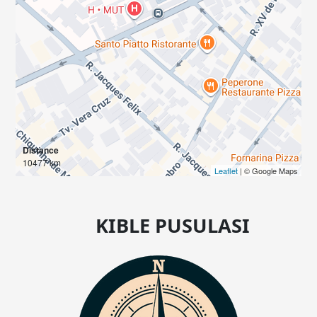
Distance
10477 km
Leaflet
| © Google Maps
KIBLE PUSULASI