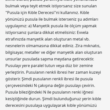
bulmak veya teyit etmek istiyorsanız size sunulan
"Pusula için Kıble Derecesi"ni kullanınız. Kıble
yönünüzü pusula ile bulmak isterseniz şu adımları
uygulayınız: a) Manyetik pusula ile ölçüm yapmak
istiyorsanız şunlara dikkat etmelisiniz: Evvela
etrafınızda manyetik alan oluşturan metal vb.
nesnelerin olmamasına dikkat ediniz. Zira mıknatıs,
bilgisayar, metaller ve diğer manyetik alan oluşturan
unsurlar pusulada sapma meydana getirecektir.
Pusulayı yere paralel tutun veya düz bir zemine
yerleştirin. Pusulanın renkli ibresi her zaman kuzeyi
gösterir. Şimdi pusulanın renkli ibresi ile pusula
çerçevesindeki N çakışına değin pusulayı çevirin.
Pusula bileziğindeki N ile pusulanın renki iğnesi
kesiştiğinde durun. Şimdi bulunduğunuz yerin kıble
derecesini pusulaya uygulayarak kıble yönümüzü