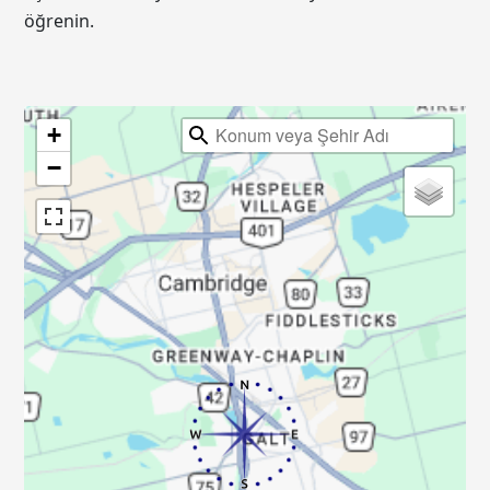
öğrenin.
+
−