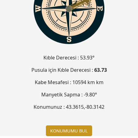
Kıble Derecesi :
53.93°
Pusula için Kıble Derecesi :
63.73
Kabe Mesafesi :
10594 km
km
Manyetik Sapma :
-9.80°
Konumunuz :
43.3615
,
-80.3143
KONUMUMU BUL