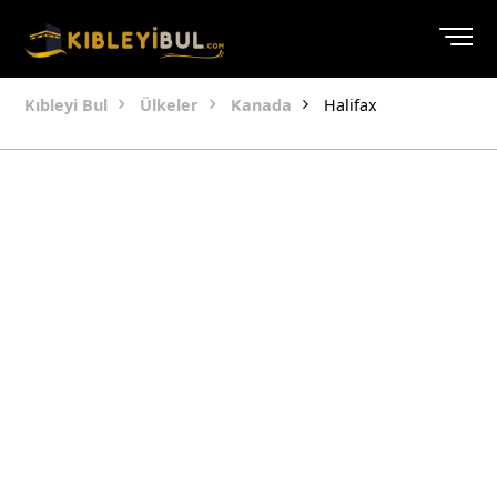
Kıbleyi Bul
Ülkeler
Kanada
Halifax