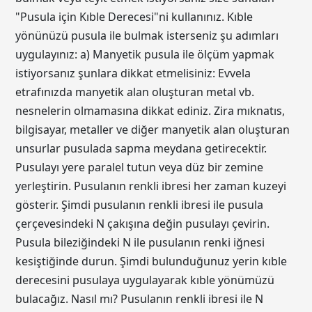
"Pusula için Kıble Derecesi"ni kullanınız. Kıble
yönünüzü pusula ile bulmak isterseniz şu adımları
uygulayınız: a) Manyetik pusula ile ölçüm yapmak
istiyorsanız şunlara dikkat etmelisiniz: Evvela
etrafınızda manyetik alan oluşturan metal vb.
nesnelerin olmamasına dikkat ediniz. Zira mıknatıs,
bilgisayar, metaller ve diğer manyetik alan oluşturan
unsurlar pusulada sapma meydana getirecektir.
Pusulayı yere paralel tutun veya düz bir zemine
yerleştirin. Pusulanın renkli ibresi her zaman kuzeyi
gösterir. Şimdi pusulanın renkli ibresi ile pusula
çerçevesindeki N çakışına değin pusulayı çevirin.
Pusula bileziğindeki N ile pusulanın renki iğnesi
kesiştiğinde durun. Şimdi bulunduğunuz yerin kıble
derecesini pusulaya uygulayarak kıble yönümüzü
bulacağız. Nasıl mı? Pusulanın renkli ibresi ile N