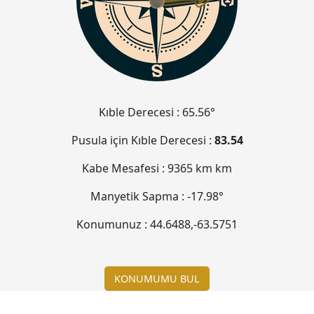
Kıble Derecesi :
65.56°
Pusula için Kıble Derecesi :
83.54
Kabe Mesafesi :
9365 km
km
Manyetik Sapma :
-17.98°
Konumunuz :
44.6488
,
-63.5752
KONUMUMU BUL