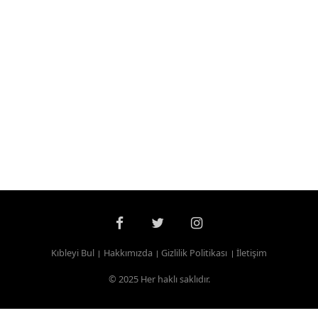
Kıbleyi Bul
Hakkımızda
Gizlilik Politikası
İletişim
© 2025 Her haklı saklıdır.