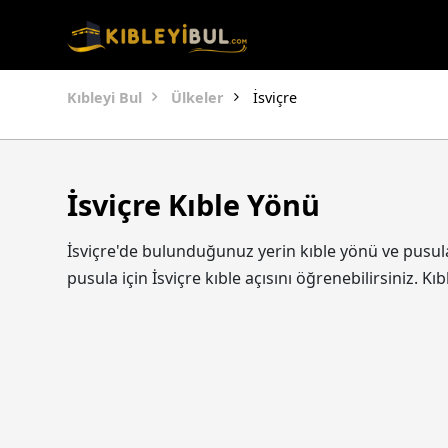
Kıbleyi Bul
Ülkeler
İsviçre
İsviçre Kıble Yönü
İsviçre'de bulunduğunuz yerin kıble yönü ve pusula
pusula için İsviçre kıble açısını öğrenebilirsini