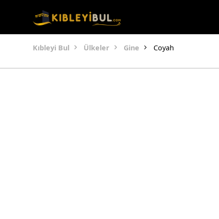
Kıbleyi Bul
Ülkeler
Gine
Coyah