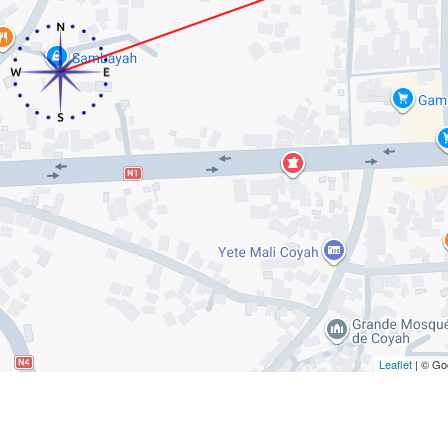
Leaflet
| © Go