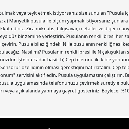
bulmak veya teyit etmek istiyorsanız size sunulan "Pusula iç
z: a) Manyetik pusula ile ölçüm yapmak istiyorsanız şunlara 
kat ediniz. Zira mıknatıs, bilgisayar, metaller ve diğer ma
eya düz bir zemine yerleştirin. Pusulanın renkli ibresi her z
 çevirin. Pusula bileziğindeki N ile pusulanın renki iğnesi 
acağız. Nasıl mı? Pusulanın renkli ibresi ile N çakıştıktan
ünüzdür. İşte bu kadar basit. b) Cep telefonu ile kıble yönün
 Sensörü" özelliğinin olması gerektiğini hatırlatalım. Cep t
num" servisini aktif edin. Pusula uygulamasını çalıştırın.
 pusula uygulamasında telefonunuzu çevirmek suretiyle bulun.
 veya açık alanda yapmaya gayret gösteriniz. Böylece, %10