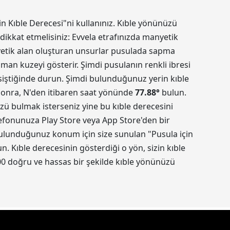
in Kıble Derecesi"ni kullanınız. Kıble yönünüzü
dikkat etmelisiniz: Evvela etrafınızda manyetik
nyetik alan oluşturan unsurlar pusulada sapma
aman kuzeyi gösterir. Şimdi pusulanın renkli ibresi
kesiştiğinde durun. Şimdi bulunduğunuz yerin kıble
 sonra, N'den itibaren saat yönünde
77.88
°
bulun.
üzü bulmak isterseniz yine bu kıble derecesini
elefonunuza Play Store veya App Store'den bir
 Bulunduğunuz konum için size sunulan "Pusula için
 Kıble derecesinin gösterdiği o yön, sizin kıble
0 doğru ve hassas bir şekilde kıble yönünüzü