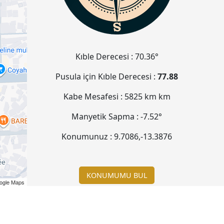
Kıble Derecesi :
70.36°
Pusula için Kıble Derecesi :
77.88
Kabe Mesafesi :
5825 km
km
Manyetik Sapma :
-7.52°
Konumunuz :
9.7086
,
-13.3876
KONUMUMU BUL
ogle Maps