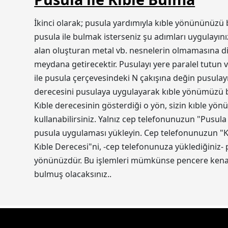
İkinci olarak; pusula yardımıyla kıble yönününüzü 
pusula ile bulmak isterseniz şu adımları uygulayını
alan oluşturan metal vb. nesnelerin olmamasına dik
meydana getirecektir. Pusulayı yere paralel tutun v
ile pusula çerçevesindeki N çakışına değin pusulayı
derecesini pusulaya uygulayarak kıble yönümüzü bul
Kıble derecesinin gösterdiği o yön, sizin kıble yön
kullanabilirsiniz. Yalnız cep telefonunuzun "Pusula
pusula uygulaması yükleyin. Cep telefonunuzun "Ko
Kıble Derecesi"ni, -cep telefonunuza yüklediğiniz-
yönünüzdür. Bu işlemleri mümkünse pencere kenarı
bulmuş olacaksınız..