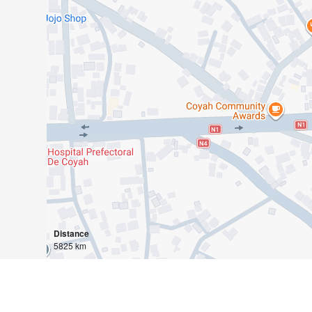
Distance
5825 km