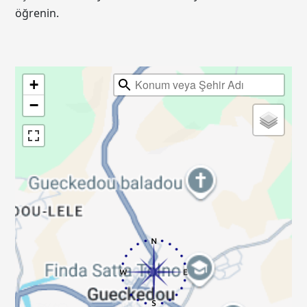
öğrenin.
+
−