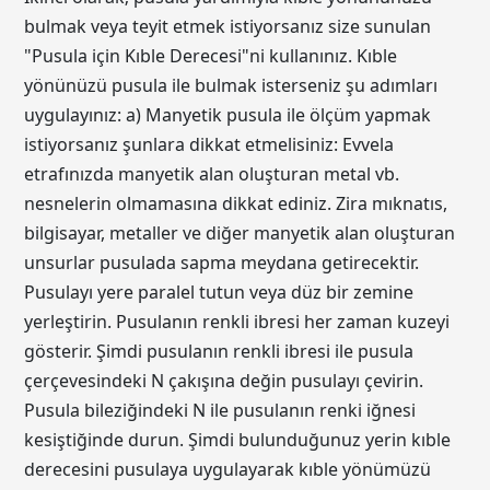
bulmak veya teyit etmek istiyorsanız size sunulan
"Pusula için Kıble Derecesi"ni kullanınız. Kıble
yönünüzü pusula ile bulmak isterseniz şu adımları
uygulayınız: a) Manyetik pusula ile ölçüm yapmak
istiyorsanız şunlara dikkat etmelisiniz: Evvela
etrafınızda manyetik alan oluşturan metal vb.
nesnelerin olmamasına dikkat ediniz. Zira mıknatıs,
bilgisayar, metaller ve diğer manyetik alan oluşturan
unsurlar pusulada sapma meydana getirecektir.
Pusulayı yere paralel tutun veya düz bir zemine
yerleştirin. Pusulanın renkli ibresi her zaman kuzeyi
gösterir. Şimdi pusulanın renkli ibresi ile pusula
çerçevesindeki N çakışına değin pusulayı çevirin.
Pusula bileziğindeki N ile pusulanın renki iğnesi
kesiştiğinde durun. Şimdi bulunduğunuz yerin kıble
derecesini pusulaya uygulayarak kıble yönümüzü