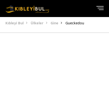
Kıbleyi Bul
Ülkeler
Gine
Gueckedou