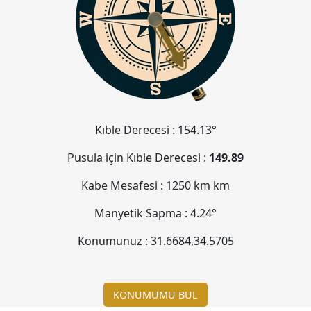
Kıble Derecesi :
154.13°
Pusula için Kıble Derecesi :
149.89
Kabe Mesafesi :
1250 km
km
Manyetik Sapma :
4.24°
Konumunuz :
31.6684
,
34.5705
KONUMUMU BUL