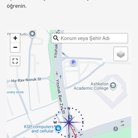
öğrenin.
+
−