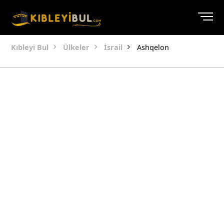
Kıbleyi Bul
Ülkeler
İsrail
Ashqelon