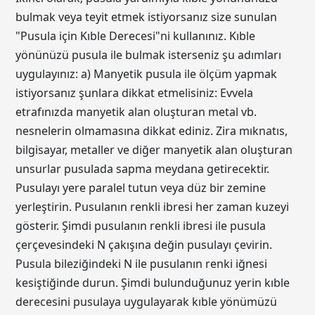
bulmak veya teyit etmek istiyorsanız size sunulan
"Pusula için Kıble Derecesi"ni kullanınız. Kıble
yönünüzü pusula ile bulmak isterseniz şu adımları
uygulayınız: a) Manyetik pusula ile ölçüm yapmak
istiyorsanız şunlara dikkat etmelisiniz: Evvela
etrafınızda manyetik alan oluşturan metal vb.
nesnelerin olmamasına dikkat ediniz. Zira mıknatıs,
bilgisayar, metaller ve diğer manyetik alan oluşturan
unsurlar pusulada sapma meydana getirecektir.
Pusulayı yere paralel tutun veya düz bir zemine
yerleştirin. Pusulanın renkli ibresi her zaman kuzeyi
gösterir. Şimdi pusulanın renkli ibresi ile pusula
çerçevesindeki N çakışına değin pusulayı çevirin.
Pusula bileziğindeki N ile pusulanın renki iğnesi
kesiştiğinde durun. Şimdi bulunduğunuz yerin kıble
derecesini pusulaya uygulayarak kıble yönümüzü