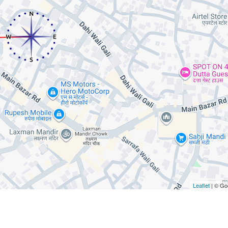
Leaflet
| © Go