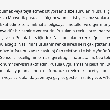
bulmak veya teyit etmek istiyorsanız size sunulan "Pusula iç
z: a) Manyetik pusula ile ölçüm yapmak istiyorsanız şunlara 
kat ediniz. Zira mıknatıs, bilgisayar, metaller ve diğer ma
eya düz bir zemine yerleştirin. Pusulanın renkli ibresi her z
 çevirin. Pusula bileziğindeki N ile pusulanın renki iğnesi 
acağız. Nasıl mı? Pusulanın renkli ibresi ile N çakıştıktan
ünüzdür. İşte bu kadar basit. b) Cep telefonu ile kıble yönün
 Sensörü" özelliğinin olması gerektiğini hatırlatalım. Cep t
num" servisini aktif edin. Pusula uygulamasını çalıştırın.
 pusula uygulamasında telefonunuzu çevirmek suretiyle bulun.
 veya açık alanda yapmaya gayret gösteriniz. Böylece, %10