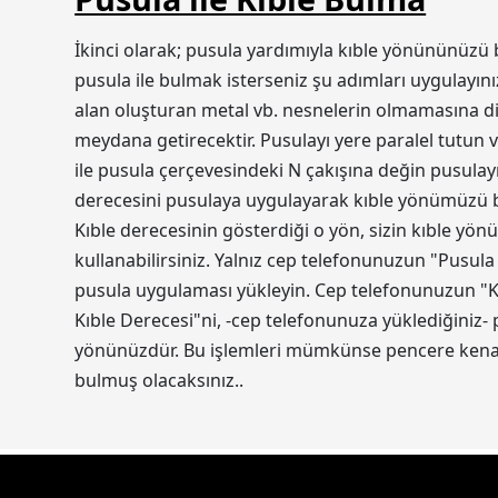
İkinci olarak; pusula yardımıyla kıble yönününüzü 
pusula ile bulmak isterseniz şu adımları uygulayını
alan oluşturan metal vb. nesnelerin olmamasına dik
meydana getirecektir. Pusulayı yere paralel tutun v
ile pusula çerçevesindeki N çakışına değin pusulayı
derecesini pusulaya uygulayarak kıble yönümüzü bul
Kıble derecesinin gösterdiği o yön, sizin kıble yön
kullanabilirsiniz. Yalnız cep telefonunuzun "Pusula
pusula uygulaması yükleyin. Cep telefonunuzun "Ko
Kıble Derecesi"ni, -cep telefonunuza yüklediğiniz-
yönünüzdür. Bu işlemleri mümkünse pencere kenarı
bulmuş olacaksınız..