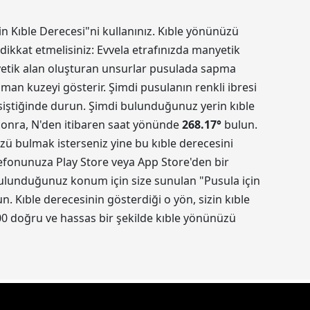
in Kıble Derecesi"ni kullanınız. Kıble yönünüzü
dikkat etmelisiniz: Evvela etrafınızda manyetik
nyetik alan oluşturan unsurlar pusulada sapma
aman kuzeyi gösterir. Şimdi pusulanın renkli ibresi
kesiştiğinde durun. Şimdi bulunduğunuz yerin kıble
 sonra, N'den itibaren saat yönünde
268.17
°
bulun.
üzü bulmak isterseniz yine bu kıble derecesini
elefonunuza Play Store veya App Store'den bir
 Bulunduğunuz konum için size sunulan "Pusula için
 Kıble derecesinin gösterdiği o yön, sizin kıble
0 doğru ve hassas bir şekilde kıble yönünüzü