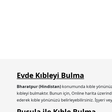
Evde Kıbleyi Bulma
Bharatpur (Hindistan)
konumunda kıble yönünüzü ik
kıbleyi bulmaktır. Bunun için, Online harita üzerin
ederek kıble yönünüzü belirleyebilirsiniz. İşyeri v
Pusula ile Kıble Bulma