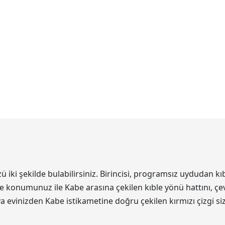
i şekilde bulabilirsiniz. Birincisi, programsız uydudan kıb
de konumunuz ile Kabe arasına çekilen kıble yönü hattını, çev
eya evinizden Kabe istikametine doğru çekilen kırmızı çizgi s