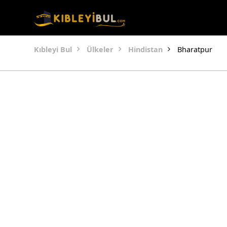
Kıbleyi Bul
Ülkeler
Hindistan
Bharatpur