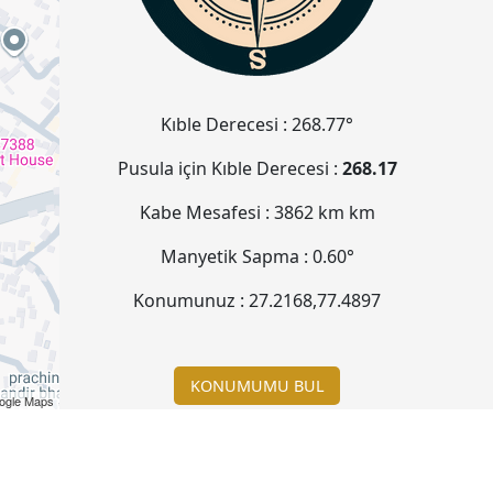
Kıble Derecesi :
268.77°
Pusula için Kıble Derecesi :
268.17
Kabe Mesafesi :
3862 km
km
Manyetik Sapma :
0.60°
Konumunuz :
27.2168
,
77.4897
KONUMUMU BUL
ogle Maps