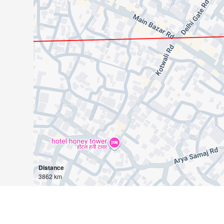
Distance
3862 km