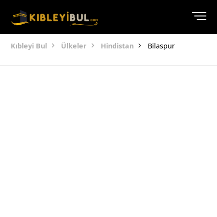
Kıbleyi Bul
Ülkeler
Hindistan
Bilaspur