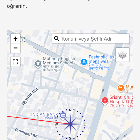
öğrenin.
+
−