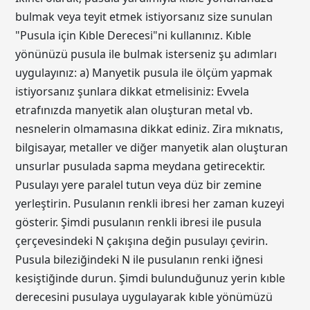
bulmak veya teyit etmek istiyorsanız size sunulan
"Pusula için Kıble Derecesi"ni kullanınız. Kıble
yönünüzü pusula ile bulmak isterseniz şu adımları
uygulayınız: a) Manyetik pusula ile ölçüm yapmak
istiyorsanız şunlara dikkat etmelisiniz: Evvela
etrafınızda manyetik alan oluşturan metal vb.
nesnelerin olmamasına dikkat ediniz. Zira mıknatıs,
bilgisayar, metaller ve diğer manyetik alan oluşturan
unsurlar pusulada sapma meydana getirecektir.
Pusulayı yere paralel tutun veya düz bir zemine
yerleştirin. Pusulanın renkli ibresi her zaman kuzeyi
gösterir. Şimdi pusulanın renkli ibresi ile pusula
çerçevesindeki N çakışına değin pusulayı çevirin.
Pusula bileziğindeki N ile pusulanın renki iğnesi
kesiştiğinde durun. Şimdi bulunduğunuz yerin kıble
derecesini pusulaya uygulayarak kıble yönümüzü