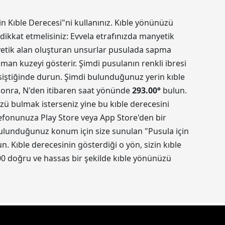
in Kıble Derecesi"ni kullanınız. Kıble yönünüzü
dikkat etmelisiniz: Evvela etrafınızda manyetik
nyetik alan oluşturan unsurlar pusulada sapma
aman kuzeyi gösterir. Şimdi pusulanın renkli ibresi
kesiştiğinde durun. Şimdi bulunduğunuz yerin kıble
 sonra, N'den itibaren saat yönünde
293.00
°
bulun.
üzü bulmak isterseniz yine bu kıble derecesini
elefonunuza Play Store veya App Store'den bir
 Bulunduğunuz konum için size sunulan "Pusula için
 Kıble derecesinin gösterdiği o yön, sizin kıble
0 doğru ve hassas bir şekilde kıble yönünüzü