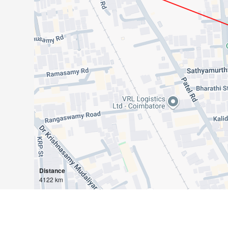
Distance
4122 km