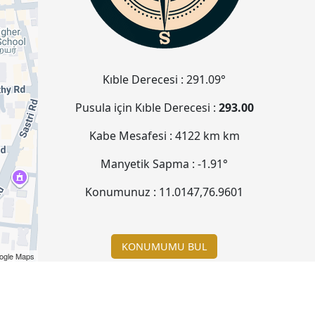
Kıble Derecesi :
291.09°
Pusula için Kıble Derecesi :
293.00
Kabe Mesafesi :
4122 km
km
Manyetik Sapma :
-1.91°
Konumunuz :
11.0147
,
76.9601
KONUMUMU BUL
ogle Maps