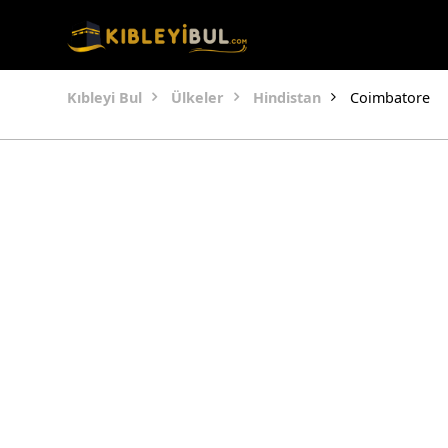
Kıbleyi Bul
Ülkeler
Hindistan
Coimbatore