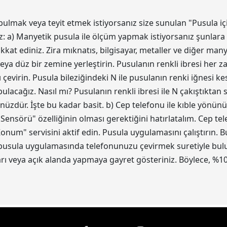
bulmak veya teyit etmek istiyorsanız size sunulan "Pusula iç
z: a) Manyetik pusula ile ölçüm yapmak istiyorsanız şunlara 
kat ediniz. Zira mıknatıs, bilgisayar, metaller ve diğer ma
eya düz bir zemine yerleştirin. Pusulanın renkli ibresi her z
 çevirin. Pusula bileziğindeki N ile pusulanın renki iğnesi 
acağız. Nasıl mı? Pusulanın renkli ibresi ile N çakıştıktan
ünüzdür. İşte bu kadar basit. b) Cep telefonu ile kıble yönün
 Sensörü" özelliğinin olması gerektiğini hatırlatalım. Cep t
num" servisini aktif edin. Pusula uygulamasını çalıştırın.
 pusula uygulamasında telefonunuzu çevirmek suretiyle bulun.
 veya açık alanda yapmaya gayret gösteriniz. Böylece, %10