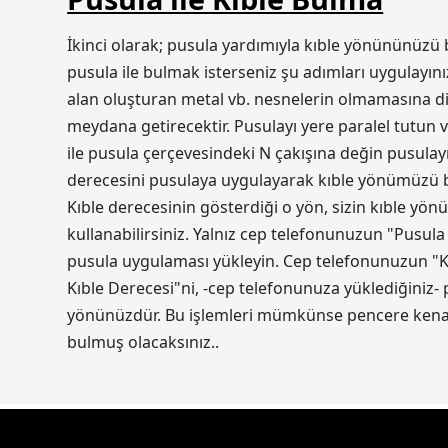
İkinci olarak; pusula yardımıyla kıble yönününüzü 
pusula ile bulmak isterseniz şu adımları uygulayını
alan oluşturan metal vb. nesnelerin olmamasına dik
meydana getirecektir. Pusulayı yere paralel tutun v
ile pusula çerçevesindeki N çakışına değin pusulayı
derecesini pusulaya uygulayarak kıble yönümüzü bul
Kıble derecesinin gösterdiği o yön, sizin kıble yön
kullanabilirsiniz. Yalnız cep telefonunuzun "Pusula
pusula uygulaması yükleyin. Cep telefonunuzun "Ko
Kıble Derecesi"ni, -cep telefonunuza yüklediğiniz-
yönünüzdür. Bu işlemleri mümkünse pencere kenarı
bulmuş olacaksınız..