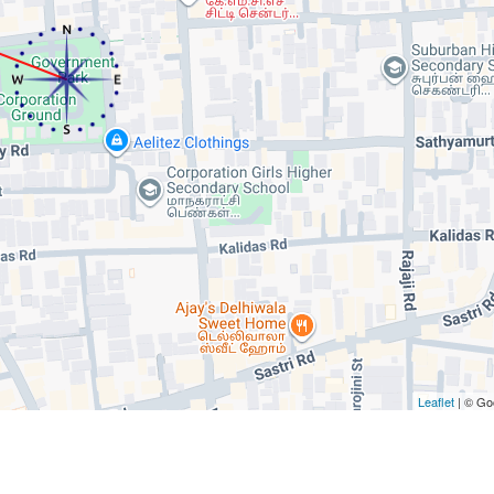
Leaflet
| © Go