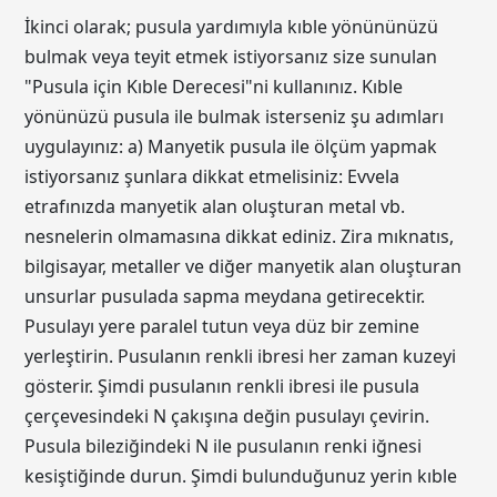
İkinci olarak; pusula yardımıyla kıble yönününüzü
bulmak veya teyit etmek istiyorsanız size sunulan
"Pusula için Kıble Derecesi"ni kullanınız. Kıble
yönünüzü pusula ile bulmak isterseniz şu adımları
uygulayınız: a) Manyetik pusula ile ölçüm yapmak
istiyorsanız şunlara dikkat etmelisiniz: Evvela
etrafınızda manyetik alan oluşturan metal vb.
nesnelerin olmamasına dikkat ediniz. Zira mıknatıs,
bilgisayar, metaller ve diğer manyetik alan oluşturan
unsurlar pusulada sapma meydana getirecektir.
Pusulayı yere paralel tutun veya düz bir zemine
yerleştirin. Pusulanın renkli ibresi her zaman kuzeyi
gösterir. Şimdi pusulanın renkli ibresi ile pusula
çerçevesindeki N çakışına değin pusulayı çevirin.
Pusula bileziğindeki N ile pusulanın renki iğnesi
kesiştiğinde durun. Şimdi bulunduğunuz yerin kıble