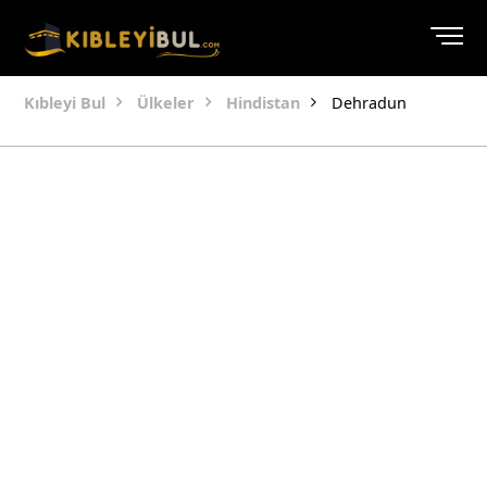
Kıbleyi Bul
Ülkeler
Hindistan
Dehradun