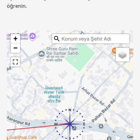
öğrenin.
+
−