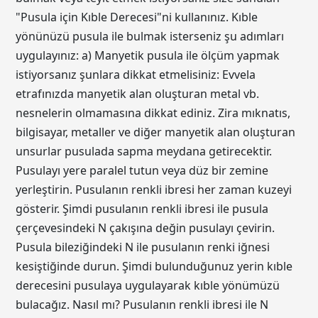
"Pusula için Kıble Derecesi"ni kullanınız. Kıble
yönünüzü pusula ile bulmak isterseniz şu adımları
uygulayınız: a) Manyetik pusula ile ölçüm yapmak
istiyorsanız şunlara dikkat etmelisiniz: Evvela
etrafınızda manyetik alan oluşturan metal vb.
nesnelerin olmamasına dikkat ediniz. Zira mıknatıs,
bilgisayar, metaller ve diğer manyetik alan oluşturan
unsurlar pusulada sapma meydana getirecektir.
Pusulayı yere paralel tutun veya düz bir zemine
yerleştirin. Pusulanın renkli ibresi her zaman kuzeyi
gösterir. Şimdi pusulanın renkli ibresi ile pusula
çerçevesindeki N çakışına değin pusulayı çevirin.
Pusula bileziğindeki N ile pusulanın renki iğnesi
kesiştiğinde durun. Şimdi bulunduğunuz yerin kıble
derecesini pusulaya uygulayarak kıble yönümüzü
bulacağız. Nasıl mı? Pusulanın renkli ibresi ile N