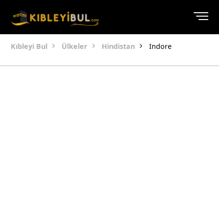
Kıbleyi Bul
Ülkeler
Hindistan
Indore