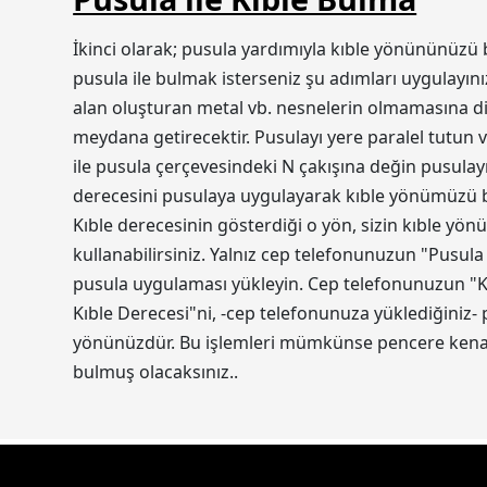
İkinci olarak; pusula yardımıyla kıble yönününüzü 
pusula ile bulmak isterseniz şu adımları uygulayını
alan oluşturan metal vb. nesnelerin olmamasına dik
meydana getirecektir. Pusulayı yere paralel tutun v
ile pusula çerçevesindeki N çakışına değin pusulayı
derecesini pusulaya uygulayarak kıble yönümüzü bul
Kıble derecesinin gösterdiği o yön, sizin kıble yön
kullanabilirsiniz. Yalnız cep telefonunuzun "Pusula
pusula uygulaması yükleyin. Cep telefonunuzun "Ko
Kıble Derecesi"ni, -cep telefonunuza yüklediğiniz-
yönünüzdür. Bu işlemleri mümkünse pencere kenarı
bulmuş olacaksınız..