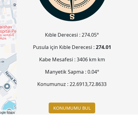
Kıble Derecesi :
274.05°
Pusula için Kıble Derecesi :
274.01
Kabe Mesafesi :
3406 km
km
Manyetik Sapma :
0.04°
Konumunuz :
22.6913
,
72.8633
KONUMUMU BUL
ogle Maps