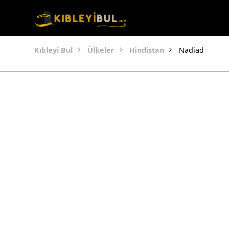
Kıbleyi Bul
Ülkeler
Hindistan
Nadiad