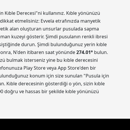
in Kıble Derecesi"ni kullanınız. Kıble yönünüzü
dikkat etmelisiniz: Evvela etrafınızda manyetik
nyetik alan oluşturan unsurlar pusulada sapma
aman kuzeyi gösterir. Şimdi pusulanın renkli ibresi
kesiştiğinde durun. Şimdi bulunduğunuz yerin kıble
 sonra, N'den itibaren saat yönünde
274.01
°
bulun.
üzü bulmak isterseniz yine bu kıble derecesini
elefonunuza Play Store veya App Store'den bir
 Bulunduğunuz konum için size sunulan "Pusula için
 Kıble derecesinin gösterdiği o yön, sizin kıble
0 doğru ve hassas bir şekilde kıble yönünüzü