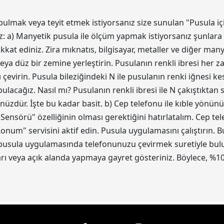
bulmak veya teyit etmek istiyorsanız size sunulan "Pusula iç
z: a) Manyetik pusula ile ölçüm yapmak istiyorsanız şunlara 
kat ediniz. Zira mıknatıs, bilgisayar, metaller ve diğer ma
eya düz bir zemine yerleştirin. Pusulanın renkli ibresi her z
 çevirin. Pusula bileziğindeki N ile pusulanın renki iğnesi 
acağız. Nasıl mı? Pusulanın renkli ibresi ile N çakıştıktan
ünüzdür. İşte bu kadar basit. b) Cep telefonu ile kıble yönün
 Sensörü" özelliğinin olması gerektiğini hatırlatalım. Cep t
num" servisini aktif edin. Pusula uygulamasını çalıştırın.
 pusula uygulamasında telefonunuzu çevirmek suretiyle bulun.
 veya açık alanda yapmaya gayret gösteriniz. Böylece, %10