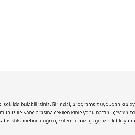
ekilde bulabilirsiniz. Birincisi, programsız uydudan kıbleyi
unuz ile Kabe arasına çekilen kıble yönü hattını, çevrenizde
Kabe istikametine doğru çekilen kırmızı çizgi sizin kıble yön