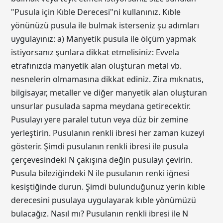
"Pusula için Kıble Derecesi"ni kullanınız. Kıble
yönünüzü pusula ile bulmak isterseniz şu adımları
uygulayınız: a) Manyetik pusula ile ölçüm yapmak
istiyorsanız şunlara dikkat etmelisiniz: Evvela
etrafınızda manyetik alan oluşturan metal vb.
nesnelerin olmamasına dikkat ediniz. Zira mıknatıs,
bilgisayar, metaller ve diğer manyetik alan oluşturan
unsurlar pusulada sapma meydana getirecektir.
Pusulayı yere paralel tutun veya düz bir zemine
yerleştirin. Pusulanın renkli ibresi her zaman kuzeyi
gösterir. Şimdi pusulanın renkli ibresi ile pusula
çerçevesindeki N çakışına değin pusulayı çevirin.
Pusula bileziğindeki N ile pusulanın renki iğnesi
kesiştiğinde durun. Şimdi bulunduğunuz yerin kıble
derecesini pusulaya uygulayarak kıble yönümüzü
bulacağız. Nasıl mı? Pusulanın renkli ibresi ile N