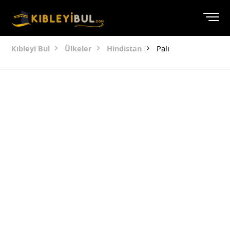
Kıbleyi Bul
Ülkeler
Hindistan
Pali