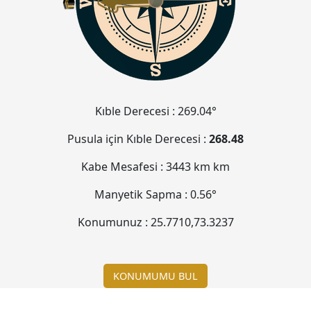
Kıble Derecesi :
269.04°
Pusula için Kıble Derecesi :
268.48
Kabe Mesafesi :
3443 km
km
Manyetik Sapma :
0.56°
Konumunuz :
25.7710
,
73.3237
KONUMUMU BUL