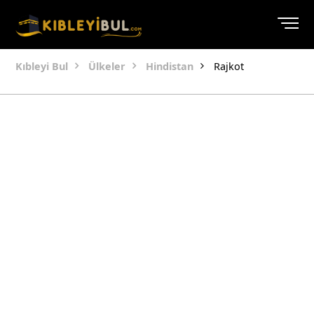
Kıbleyi Bul
Ülkeler
Hindistan
Rajkot