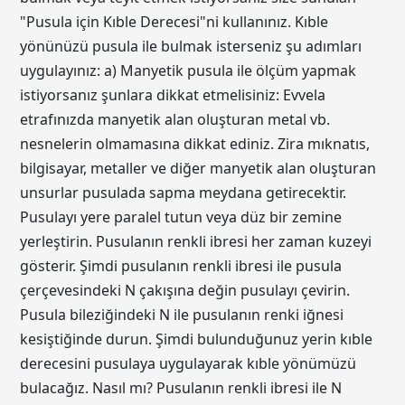
"Pusula için Kıble Derecesi"ni kullanınız. Kıble
yönünüzü pusula ile bulmak isterseniz şu adımları
uygulayınız: a) Manyetik pusula ile ölçüm yapmak
istiyorsanız şunlara dikkat etmelisiniz: Evvela
etrafınızda manyetik alan oluşturan metal vb.
nesnelerin olmamasına dikkat ediniz. Zira mıknatıs,
bilgisayar, metaller ve diğer manyetik alan oluşturan
unsurlar pusulada sapma meydana getirecektir.
Pusulayı yere paralel tutun veya düz bir zemine
yerleştirin. Pusulanın renkli ibresi her zaman kuzeyi
gösterir. Şimdi pusulanın renkli ibresi ile pusula
çerçevesindeki N çakışına değin pusulayı çevirin.
Pusula bileziğindeki N ile pusulanın renki iğnesi
kesiştiğinde durun. Şimdi bulunduğunuz yerin kıble
derecesini pusulaya uygulayarak kıble yönümüzü
bulacağız. Nasıl mı? Pusulanın renkli ibresi ile N