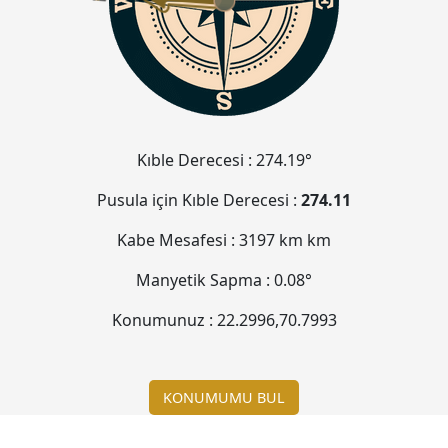
Kıble Derecesi :
274.19°
Pusula için Kıble Derecesi :
274.11
Kabe Mesafesi :
3197 km
km
Manyetik Sapma :
0.08°
Konumunuz :
22.2996
,
70.7993
KONUMUMU BUL