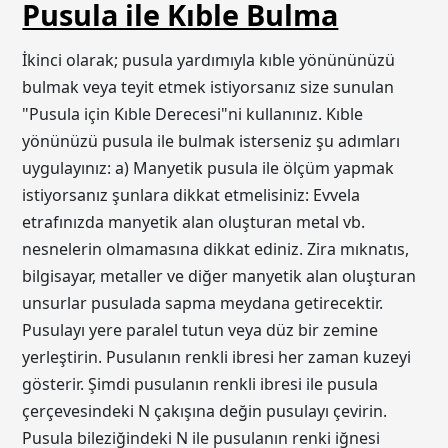
Pusula ile Kıble Bulma
İkinci olarak; pusula yardımıyla kıble yönününüzü
bulmak veya teyit etmek istiyorsanız size sunulan
"Pusula için Kıble Derecesi"ni kullanınız. Kıble
yönünüzü pusula ile bulmak isterseniz şu adımları
uygulayınız: a) Manyetik pusula ile ölçüm yapmak
istiyorsanız şunlara dikkat etmelisiniz: Evvela
etrafınızda manyetik alan oluşturan metal vb.
nesnelerin olmamasına dikkat ediniz. Zira mıknatıs,
bilgisayar, metaller ve diğer manyetik alan oluşturan
unsurlar pusulada sapma meydana getirecektir.
Pusulayı yere paralel tutun veya düz bir zemine
yerleştirin. Pusulanın renkli ibresi her zaman kuzeyi
gösterir. Şimdi pusulanın renkli ibresi ile pusula
çerçevesindeki N çakışına değin pusulayı çevirin.
Pusula bileziğindeki N ile pusulanın renki iğnesi