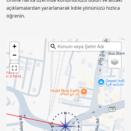
Online harita üzerinde konumunuzu bulun ve alttaki
açıklamalardan yararlanarak kıble yönünüzü hızlıca
öğrenin.
+
−