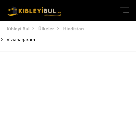
Kıbleyi Bul
Ülkeler
Hindistan
Vizianagaram