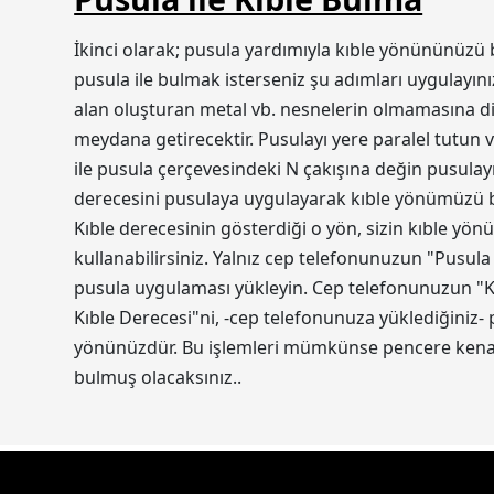
İkinci olarak; pusula yardımıyla kıble yönününüzü 
pusula ile bulmak isterseniz şu adımları uygulayını
alan oluşturan metal vb. nesnelerin olmamasına dik
meydana getirecektir. Pusulayı yere paralel tutun v
ile pusula çerçevesindeki N çakışına değin pusulayı
derecesini pusulaya uygulayarak kıble yönümüzü bul
Kıble derecesinin gösterdiği o yön, sizin kıble yön
kullanabilirsiniz. Yalnız cep telefonunuzun "Pusula
pusula uygulaması yükleyin. Cep telefonunuzun "Ko
Kıble Derecesi"ni, -cep telefonunuza yüklediğiniz-
yönünüzdür. Bu işlemleri mümkünse pencere kenarı
bulmuş olacaksınız..