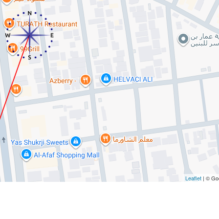
Leaflet
| © Go