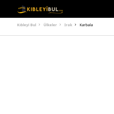
Kıbleyi Bul
Ülkeler
Irak
Karbala