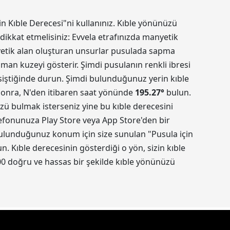
in Kıble Derecesi"ni kullanınız. Kıble yönünüzü
dikkat etmelisiniz: Evvela etrafınızda manyetik
nyetik alan oluşturan unsurlar pusulada sapma
aman kuzeyi gösterir. Şimdi pusulanın renkli ibresi
kesiştiğinde durun. Şimdi bulunduğunuz yerin kıble
 sonra, N'den itibaren saat yönünde
195.27
°
bulun.
üzü bulmak isterseniz yine bu kıble derecesini
elefonunuza Play Store veya App Store'den bir
 Bulunduğunuz konum için size sunulan "Pusula için
 Kıble derecesinin gösterdiği o yön, sizin kıble
0 doğru ve hassas bir şekilde kıble yönünüzü