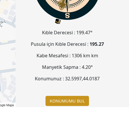
Kıble Derecesi :
199.47°
Pusula için Kıble Derecesi :
195.27
Kabe Mesafesi :
1306 km
km
Manyetik Sapma :
4.20°
Konumunuz :
32.5997
,
44.0187
KONUMUMU BUL
ogle Maps