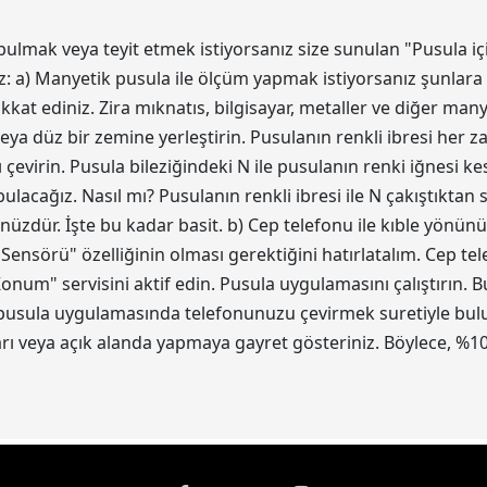
bulmak veya teyit etmek istiyorsanız size sunulan "Pusula iç
z: a) Manyetik pusula ile ölçüm yapmak istiyorsanız şunlara 
kat ediniz. Zira mıknatıs, bilgisayar, metaller ve diğer ma
eya düz bir zemine yerleştirin. Pusulanın renkli ibresi her z
 çevirin. Pusula bileziğindeki N ile pusulanın renki iğnesi 
acağız. Nasıl mı? Pusulanın renkli ibresi ile N çakıştıktan
ünüzdür. İşte bu kadar basit. b) Cep telefonu ile kıble yönün
 Sensörü" özelliğinin olması gerektiğini hatırlatalım. Cep t
num" servisini aktif edin. Pusula uygulamasını çalıştırın.
 pusula uygulamasında telefonunuzu çevirmek suretiyle bulun.
 veya açık alanda yapmaya gayret gösteriniz. Böylece, %10