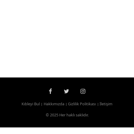
Kıbleyi Bul
Hakkımızda
Gizlilik Politikası
İletişim
© 2025 Her haklı saklıdır.