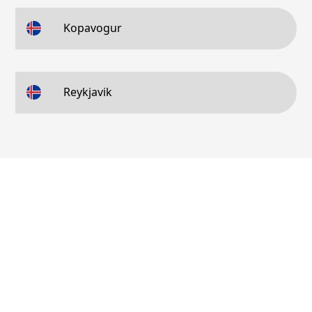
Kopavogur
Reykjavik