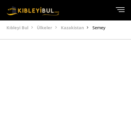
Kıbleyi Bul
Ülkeler
Kazakistan
Semey