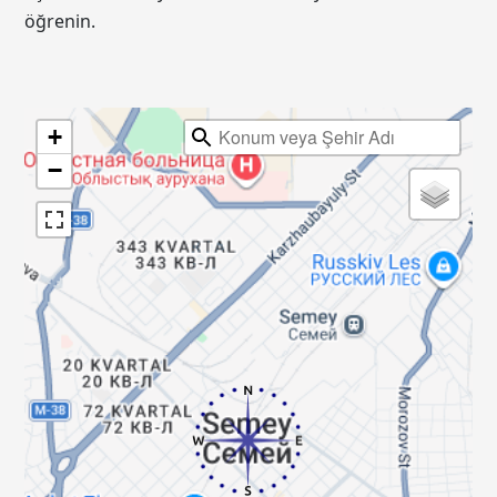
öğrenin.
+
−