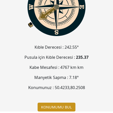
Kıble Derecesi :
242.55°
Pusula için Kıble Derecesi :
235.37
Kabe Mesafesi :
4767 km
km
Manyetik Sapma :
7.18°
Konumunuz :
50.4233
,
80.2508
KONUMUMU BUL