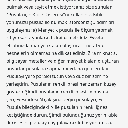
bulmak veya teyit etmek istiyorsanız size sunulan
"Pusula için Kıble Derecesi"ni kullanınız. Kıble
yönünüzü pusula ile bulmak isterseniz şu adımları
uygulayınız: a) Manyetik pusula ile ölçüm yapmak
istiyorsanız şunlara dikkat etmelisiniz: Evvela
etrafınızda manyetik alan oluşturan metal vb.
nesnelerin olmamasına dikkat ediniz. Zira mıknatıs,
bilgisayar, metaller ve diğer manyetik alan oluşturan
unsurlar pusulada sapma meydana getirecektir.
Pusulayı yere paralel tutun veya düz bir zemine
yerleştirin. Pusulanın renkli ibresi her zaman kuzeyi
gösterir. Şimdi pusulanın renkli ibresi ile pusula
çerçevesindeki N çakışına değin pusulayı çevirin.
Pusula bileziğindeki N ile pusulanın renki iğnesi
kesiştiğinde durun. Şimdi bulunduğunuz yerin kıble
derecesini pusulaya uygulayarak kıble yönümüzü