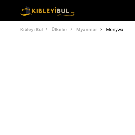
Kıbleyi Bul
Ülkeler
Myanmar
Monywa