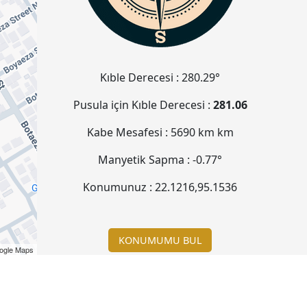
Kıble Derecesi :
280.29°
Pusula için Kıble Derecesi :
281.06
Kabe Mesafesi :
5690 km
km
Manyetik Sapma :
-0.77°
Konumunuz :
22.1216
,
95.1536
KONUMUMU BUL
ogle Maps