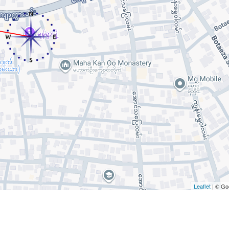
Leaflet
| © Go