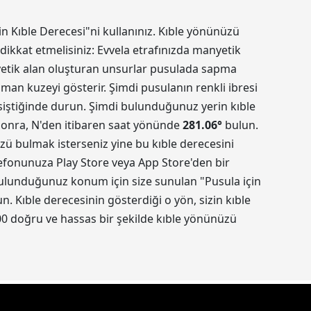
in Kıble Derecesi"ni kullanınız. Kıble yönünüzü
dikkat etmelisiniz: Evvela etrafınızda manyetik
nyetik alan oluşturan unsurlar pusulada sapma
aman kuzeyi gösterir. Şimdi pusulanın renkli ibresi
kesiştiğinde durun. Şimdi bulunduğunuz yerin kıble
 sonra, N'den itibaren saat yönünde
281.06
°
bulun.
üzü bulmak isterseniz yine bu kıble derecesini
elefonunuza Play Store veya App Store'den bir
 Bulunduğunuz konum için size sunulan "Pusula için
 Kıble derecesinin gösterdiği o yön, sizin kıble
0 doğru ve hassas bir şekilde kıble yönünüzü