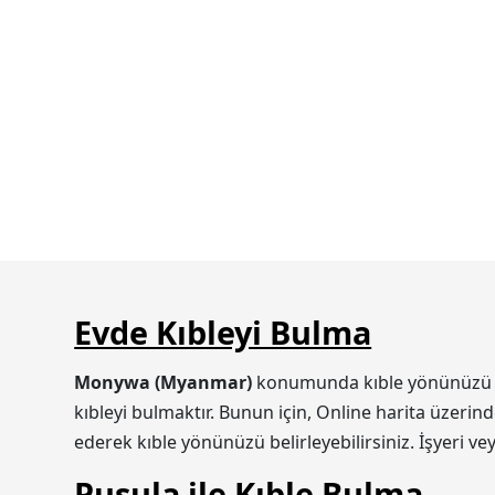
Evde Kıbleyi Bulma
Monywa (Myanmar)
konumunda kıble yönünüzü iki 
kıbleyi bulmaktır. Bunun için, Online harita üzerin
ederek kıble yönünüzü belirleyebilirsiniz. İşyeri v
Pusula ile Kıble Bulma