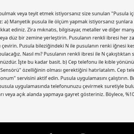
bulmak veya teyit etmek istiyorsanız size sunulan "Pusula iç
z: a) Manyetik pusula ile ölçüm yapmak istiyorsanız şunlara 
kat ediniz. Zira mıknatıs, bilgisayar, metaller ve diğer ma
eya düz bir zemine yerleştirin. Pusulanın renkli ibresi her z
 çevirin. Pusula bileziğindeki N ile pusulanın renki iğnesi 
acağız. Nasıl mı? Pusulanın renkli ibresi ile N çakıştıktan
ünüzdür. İşte bu kadar basit. b) Cep telefonu ile kıble yönün
 Sensörü" özelliğinin olması gerektiğini hatırlatalım. Cep t
num" servisini aktif edin. Pusula uygulamasını çalıştırın.
 pusula uygulamasında telefonunuzu çevirmek suretiyle bulun.
 veya açık alanda yapmaya gayret gösteriniz. Böylece, %10