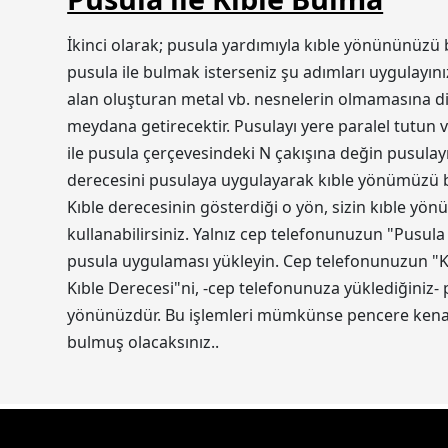
İkinci olarak; pusula yardımıyla kıble yönününüzü 
pusula ile bulmak isterseniz şu adımları uygulayını
alan oluşturan metal vb. nesnelerin olmamasına dik
meydana getirecektir. Pusulayı yere paralel tutun v
ile pusula çerçevesindeki N çakışına değin pusulayı
derecesini pusulaya uygulayarak kıble yönümüzü bul
Kıble derecesinin gösterdiği o yön, sizin kıble yön
kullanabilirsiniz. Yalnız cep telefonunuzun "Pusula
pusula uygulaması yükleyin. Cep telefonunuzun "Ko
Kıble Derecesi"ni, -cep telefonunuza yüklediğiniz-
yönünüzdür. Bu işlemleri mümkünse pencere kenarı
bulmuş olacaksınız..