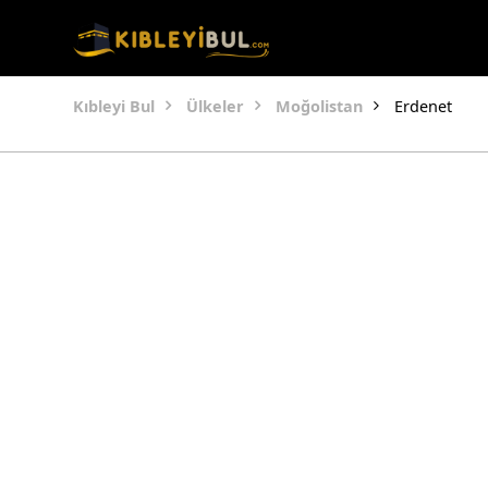
Kıbleyi Bul
Ülkeler
Moğolistan
Erdenet