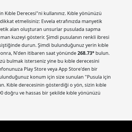
in Kıble Derecesi"ni kullanınız. Kıble yönünüzü
dikkat etmelisiniz: Evvela etrafınızda manyetik
nyetik alan oluşturan unsurlar pusulada sapma
aman kuzeyi gösterir. Şimdi pusulanın renkli ibresi
kesiştiğinde durun. Şimdi bulunduğunuz yerin kıble
 sonra, N'den itibaren saat yönünde
268.73
°
bulun.
üzü bulmak isterseniz yine bu kıble derecesini
elefonunuza Play Store veya App Store'den bir
 Bulunduğunuz konum için size sunulan "Pusula için
 Kıble derecesinin gösterdiği o yön, sizin kıble
0 doğru ve hassas bir şekilde kıble yönünüzü