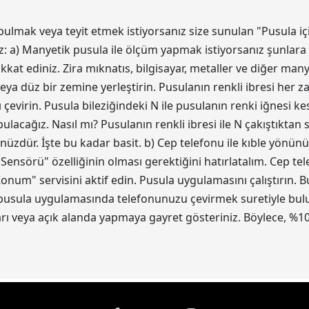
bulmak veya teyit etmek istiyorsanız size sunulan "Pusula iç
z: a) Manyetik pusula ile ölçüm yapmak istiyorsanız şunlara 
kat ediniz. Zira mıknatıs, bilgisayar, metaller ve diğer ma
eya düz bir zemine yerleştirin. Pusulanın renkli ibresi her z
 çevirin. Pusula bileziğindeki N ile pusulanın renki iğnesi 
acağız. Nasıl mı? Pusulanın renkli ibresi ile N çakıştıktan
ünüzdür. İşte bu kadar basit. b) Cep telefonu ile kıble yönün
 Sensörü" özelliğinin olması gerektiğini hatırlatalım. Cep t
num" servisini aktif edin. Pusula uygulamasını çalıştırın.
 pusula uygulamasında telefonunuzu çevirmek suretiyle bulun.
 veya açık alanda yapmaya gayret gösteriniz. Böylece, %10