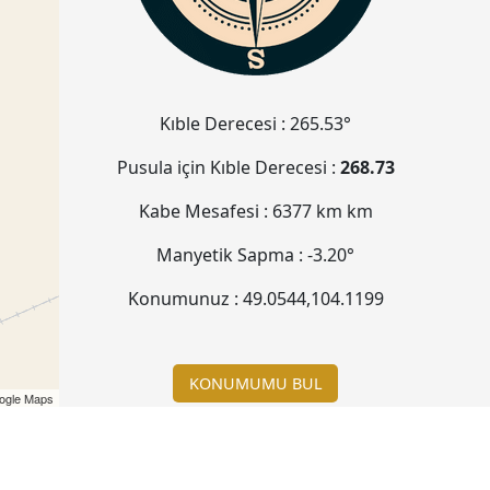
Kıble Derecesi :
265.53°
Pusula için Kıble Derecesi :
268.73
Kabe Mesafesi :
6377 km
km
Manyetik Sapma :
-3.20°
Konumunuz :
49.0544
,
104.1199
KONUMUMU BUL
ogle Maps