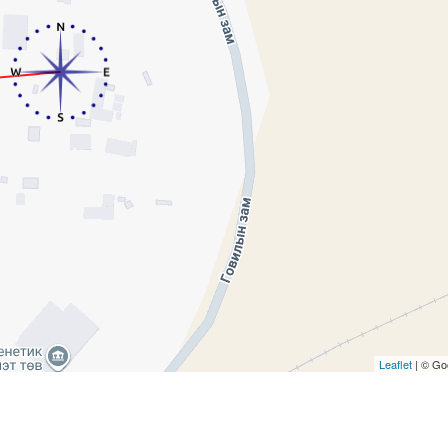
Leaflet
| © Go