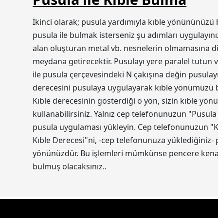
İkinci olarak; pusula yardımıyla kıble yönününüzü 
pusula ile bulmak isterseniz şu adımları uygulayını
alan oluşturan metal vb. nesnelerin olmamasına dik
meydana getirecektir. Pusulayı yere paralel tutun v
ile pusula çerçevesindeki N çakışına değin pusulayı
derecesini pusulaya uygulayarak kıble yönümüzü bul
Kıble derecesinin gösterdiği o yön, sizin kıble yön
kullanabilirsiniz. Yalnız cep telefonunuzun "Pusula
pusula uygulaması yükleyin. Cep telefonunuzun "Ko
Kıble Derecesi"ni, -cep telefonunuza yüklediğiniz-
yönünüzdür. Bu işlemleri mümkünse pencere kenarı
bulmuş olacaksınız..