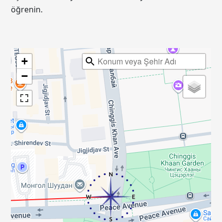
öğrenin.
+
−