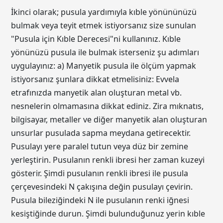
İkinci olarak; pusula yardımıyla kıble yönününüzü
bulmak veya teyit etmek istiyorsanız size sunulan
"Pusula için Kıble Derecesi"ni kullanınız. Kıble
yönünüzü pusula ile bulmak isterseniz şu adımları
uygulayınız: a) Manyetik pusula ile ölçüm yapmak
istiyorsanız şunlara dikkat etmelisiniz: Evvela
etrafınızda manyetik alan oluşturan metal vb.
nesnelerin olmamasına dikkat ediniz. Zira mıknatıs,
bilgisayar, metaller ve diğer manyetik alan oluşturan
unsurlar pusulada sapma meydana getirecektir.
Pusulayı yere paralel tutun veya düz bir zemine
yerleştirin. Pusulanın renkli ibresi her zaman kuzeyi
gösterir. Şimdi pusulanın renkli ibresi ile pusula
çerçevesindeki N çakışına değin pusulayı çevirin.
Pusula bileziğindeki N ile pusulanın renki iğnesi
kesiştiğinde durun. Şimdi bulunduğunuz yerin kıble