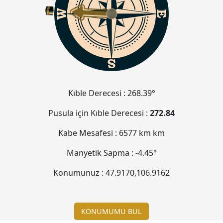
Kıble Derecesi :
268.39°
Pusula için Kıble Derecesi :
272.84
Kabe Mesafesi :
6577 km
km
Manyetik Sapma :
-4.45°
Konumunuz :
47.9170
,
106.9162
KONUMUMU BUL