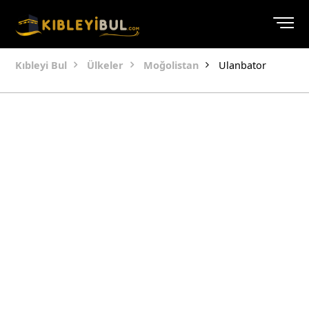
Kıbleyi Bul
Ülkeler
Moğolistan
Ulanbator