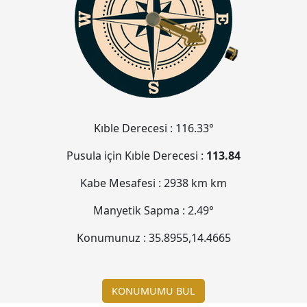
Kıble Derecesi :
116.33°
Pusula için Kıble Derecesi :
113.84
Kabe Mesafesi :
2938 km
km
Manyetik Sapma :
2.49°
Konumunuz :
35.8955
,
14.4665
KONUMUMU BUL