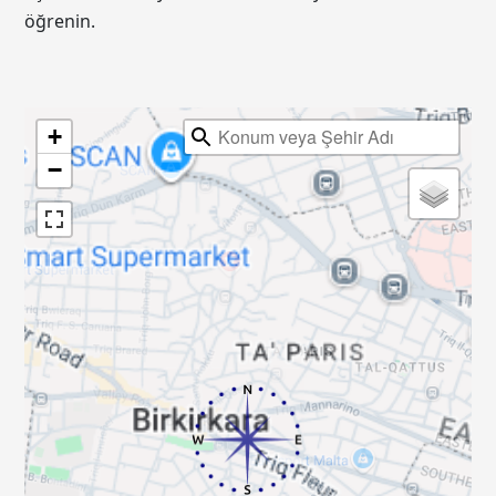
öğrenin.
+
−