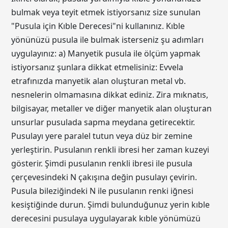
bulmak veya teyit etmek istiyorsanız size sunulan
"Pusula için Kıble Derecesi"ni kullanınız. Kıble
yönünüzü pusula ile bulmak isterseniz şu adımları
uygulayınız: a) Manyetik pusula ile ölçüm yapmak
istiyorsanız şunlara dikkat etmelisiniz: Evvela
etrafınızda manyetik alan oluşturan metal vb.
nesnelerin olmamasına dikkat ediniz. Zira mıknatıs,
bilgisayar, metaller ve diğer manyetik alan oluşturan
unsurlar pusulada sapma meydana getirecektir.
Pusulayı yere paralel tutun veya düz bir zemine
yerleştirin. Pusulanın renkli ibresi her zaman kuzeyi
gösterir. Şimdi pusulanın renkli ibresi ile pusula
çerçevesindeki N çakışına değin pusulayı çevirin.
Pusula bileziğindeki N ile pusulanın renki iğnesi
kesiştiğinde durun. Şimdi bulunduğunuz yerin kıble
derecesini pusulaya uygulayarak kıble yönümüzü