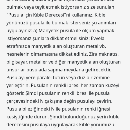
bulmak veya teyit etmek istiyorsanız size sunulan
"Pusula için Kıble Derecesi"ni kullanınız. Kıble
yönünüzü pusula ile bulmak isterseniz şu adımları
uygulayınız: a) Manyetik pusula ile ölçüm yapmak
istiyorsanız şunlara dikkat etmelisiniz: Evvela
etrafınızda manyetik alan oluşturan metal vb.
nesnelerin olmamasına dikkat ediniz. Zira mıknatıs,
bilgisayar, metaller ve diğer manyetik alan oluşturan
unsurlar pusulada sapma meydana getirecektir.
Pusulayı yere paralel tutun veya düz bir zemine
yerleştirin. Pusulanın renkli ibresi her zaman kuzeyi
gösterir. Şimdi pusulanın renkli ibresi ile pusula
çerçevesindeki N çakışına değin pusulayı çevirin.
Pusula bileziğindeki N ile pusulanın renki iğnesi
kesiştiğinde durun. Şimdi bulunduğunuz yerin kıble
derecesini pusulaya uygulayarak kıble yönümüzü