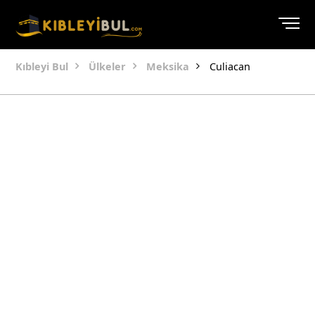
Kıbleyi Bul
Ülkeler
Meksika
Culiacan