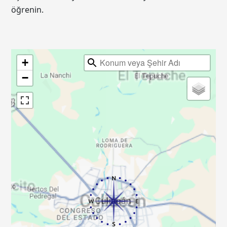
öğrenin.
+
−