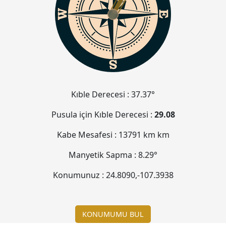
Kıble Derecesi :
37.37°
Pusula için Kıble Derecesi :
29.08
Kabe Mesafesi :
13791 km
km
Manyetik Sapma :
8.29°
Konumunuz :
24.8090
,
-107.3939
KONUMUMU BUL