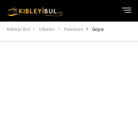
Kıbleyi Bul
Ülkeler
Pakistan
Gojra