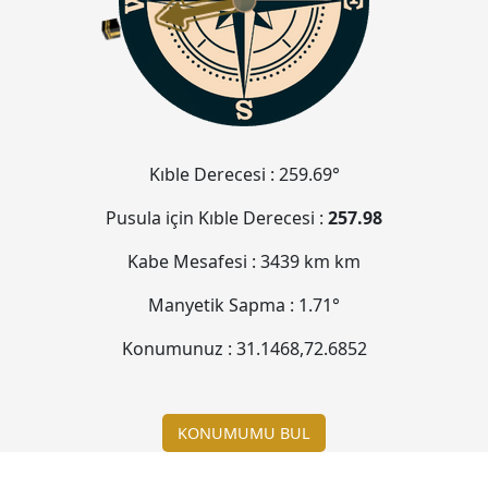
Kıble Derecesi :
259.69°
Pusula için Kıble Derecesi :
257.98
Kabe Mesafesi :
3439 km
km
Manyetik Sapma :
1.71°
Konumunuz :
31.1468
,
72.6852
KONUMUMU BUL