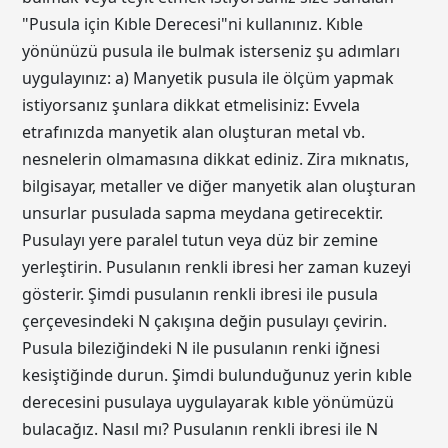
"Pusula için Kıble Derecesi"ni kullanınız. Kıble
yönünüzü pusula ile bulmak isterseniz şu adımları
uygulayınız: a) Manyetik pusula ile ölçüm yapmak
istiyorsanız şunlara dikkat etmelisiniz: Evvela
etrafınızda manyetik alan oluşturan metal vb.
nesnelerin olmamasına dikkat ediniz. Zira mıknatıs,
bilgisayar, metaller ve diğer manyetik alan oluşturan
unsurlar pusulada sapma meydana getirecektir.
Pusulayı yere paralel tutun veya düz bir zemine
yerleştirin. Pusulanın renkli ibresi her zaman kuzeyi
gösterir. Şimdi pusulanın renkli ibresi ile pusula
çerçevesindeki N çakışına değin pusulayı çevirin.
Pusula bileziğindeki N ile pusulanın renki iğnesi
kesiştiğinde durun. Şimdi bulunduğunuz yerin kıble
derecesini pusulaya uygulayarak kıble yönümüzü
bulacağız. Nasıl mı? Pusulanın renkli ibresi ile N