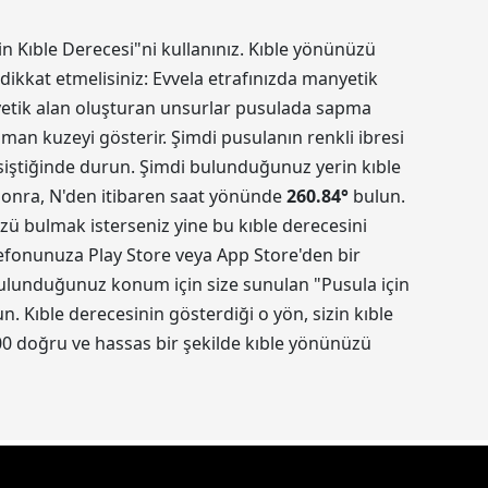
in Kıble Derecesi"ni kullanınız. Kıble yönünüzü
dikkat etmelisiniz: Evvela etrafınızda manyetik
nyetik alan oluşturan unsurlar pusulada sapma
aman kuzeyi gösterir. Şimdi pusulanın renkli ibresi
kesiştiğinde durun. Şimdi bulunduğunuz yerin kıble
 sonra, N'den itibaren saat yönünde
260.84
°
bulun.
üzü bulmak isterseniz yine bu kıble derecesini
elefonunuza Play Store veya App Store'den bir
 Bulunduğunuz konum için size sunulan "Pusula için
 Kıble derecesinin gösterdiği o yön, sizin kıble
0 doğru ve hassas bir şekilde kıble yönünüzü