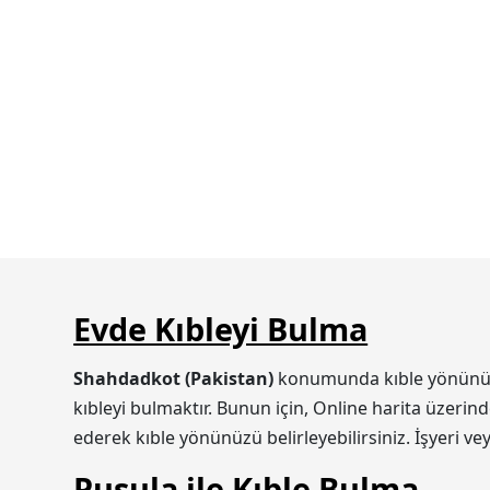
Evde Kıbleyi Bulma
Shahdadkot (Pakistan)
konumunda kıble yönünüzü i
kıbleyi bulmaktır. Bunun için, Online harita üzerin
ederek kıble yönünüzü belirleyebilirsiniz. İşyeri v
Pusula ile Kıble Bulma