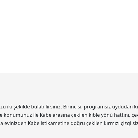
ki şekilde bulabilirsiniz. Birincisi, programsız uydudan kı
de konumunuz ile Kabe arasına çekilen kıble yönü hattını, çev
eya evinizden Kabe istikametine doğru çekilen kırmızı çizgi s