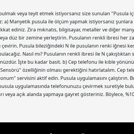
bulmak veya teyit etmek istiyorsanız size sunulan "Pusula iç
z: a) Manyetik pusula ile ölçüm yapmak istiyorsanız şunlara 
kat ediniz. Zira mıknatıs, bilgisayar, metaller ve diğer ma
eya düz bir zemine yerleştirin. Pusulanın renkli ibresi her z
 çevirin. Pusula bileziğindeki N ile pusulanın renki iğnesi 
acağız. Nasıl mı? Pusulanın renkli ibresi ile N çakıştıktan
ünüzdür. İşte bu kadar basit. b) Cep telefonu ile kıble yönün
 Sensörü" özelliğinin olması gerektiğini hatırlatalım. Cep t
num" servisini aktif edin. Pusula uygulamasını çalıştırın.
 pusula uygulamasında telefonunuzu çevirmek suretiyle bulun.
 veya açık alanda yapmaya gayret gösteriniz. Böylece, %10