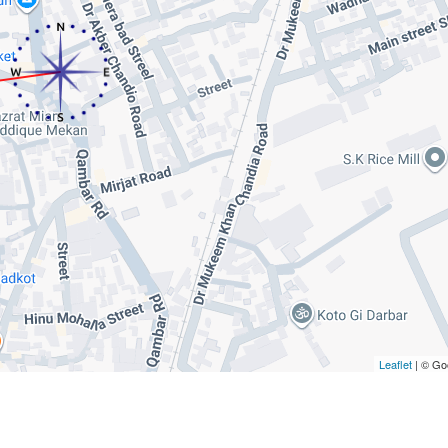
Leaflet
| © Go