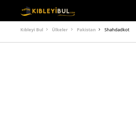
Kıbleyi Bul
Ülkeler
Pakistan
Shahdadkot