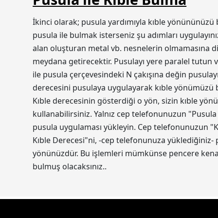
İkinci olarak; pusula yardımıyla kıble yönününüzü 
pusula ile bulmak isterseniz şu adımları uygulayını
alan oluşturan metal vb. nesnelerin olmamasına dik
meydana getirecektir. Pusulayı yere paralel tutun v
ile pusula çerçevesindeki N çakışına değin pusulayı
derecesini pusulaya uygulayarak kıble yönümüzü bul
Kıble derecesinin gösterdiği o yön, sizin kıble yön
kullanabilirsiniz. Yalnız cep telefonunuzun "Pusula
pusula uygulaması yükleyin. Cep telefonunuzun "Ko
Kıble Derecesi"ni, -cep telefonunuza yüklediğiniz-
yönünüzdür. Bu işlemleri mümkünse pencere kenarı
bulmuş olacaksınız..