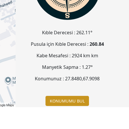
Kıble Derecesi :
262.11°
Pusula için Kıble Derecesi :
260.84
Kabe Mesafesi :
2924 km
km
Manyetik Sapma :
1.27°
Konumunuz :
27.8480
,
67.9098
KONUMUMU BUL
ogle Maps