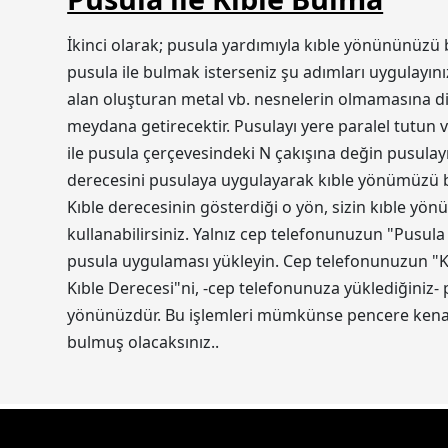
İkinci olarak; pusula yardımıyla kıble yönününüzü 
pusula ile bulmak isterseniz şu adımları uygulayını
alan oluşturan metal vb. nesnelerin olmamasına dik
meydana getirecektir. Pusulayı yere paralel tutun v
ile pusula çerçevesindeki N çakışına değin pusulayı
derecesini pusulaya uygulayarak kıble yönümüzü bul
Kıble derecesinin gösterdiği o yön, sizin kıble yön
kullanabilirsiniz. Yalnız cep telefonunuzun "Pusula
pusula uygulaması yükleyin. Cep telefonunuzun "Ko
Kıble Derecesi"ni, -cep telefonunuza yüklediğiniz-
yönünüzdür. Bu işlemleri mümkünse pencere kenarı
bulmuş olacaksınız..