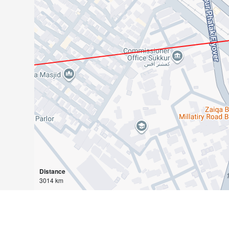
Distance
3014 km