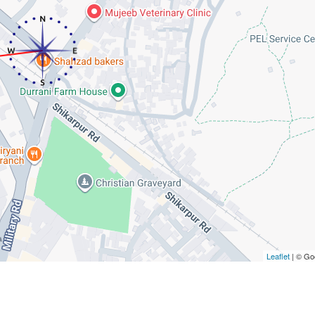
Leaflet
| © Go