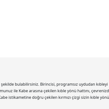
kilde bulabilirsiniz. Birincisi, programsız uydudan kıbleyi 
unuz ile Kabe arasına çekilen kıble yönü hattını, çevrenizde
Kabe istikametine doğru çekilen kırmızı çizgi sizin kıble yön