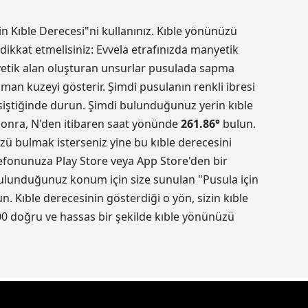
in Kıble Derecesi"ni kullanınız. Kıble yönünüzü
dikkat etmelisiniz: Evvela etrafınızda manyetik
nyetik alan oluşturan unsurlar pusulada sapma
aman kuzeyi gösterir. Şimdi pusulanın renkli ibresi
kesiştiğinde durun. Şimdi bulunduğunuz yerin kıble
 sonra, N'den itibaren saat yönünde
261.86
°
bulun.
üzü bulmak isterseniz yine bu kıble derecesini
elefonunuza Play Store veya App Store'den bir
 Bulunduğunuz konum için size sunulan "Pusula için
 Kıble derecesinin gösterdiği o yön, sizin kıble
0 doğru ve hassas bir şekilde kıble yönünüzü