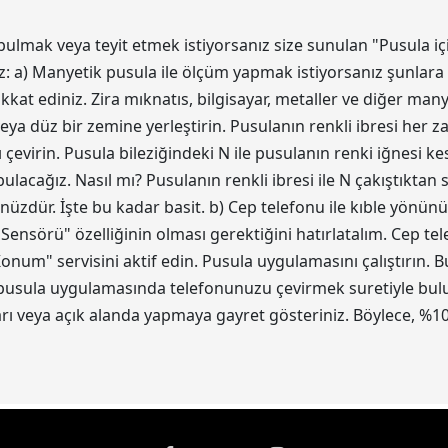
bulmak veya teyit etmek istiyorsanız size sunulan "Pusula iç
z: a) Manyetik pusula ile ölçüm yapmak istiyorsanız şunlara 
kat ediniz. Zira mıknatıs, bilgisayar, metaller ve diğer ma
eya düz bir zemine yerleştirin. Pusulanın renkli ibresi her z
 çevirin. Pusula bileziğindeki N ile pusulanın renki iğnesi 
acağız. Nasıl mı? Pusulanın renkli ibresi ile N çakıştıktan
ünüzdür. İşte bu kadar basit. b) Cep telefonu ile kıble yönün
 Sensörü" özelliğinin olması gerektiğini hatırlatalım. Cep t
num" servisini aktif edin. Pusula uygulamasını çalıştırın.
 pusula uygulamasında telefonunuzu çevirmek suretiyle bulun.
 veya açık alanda yapmaya gayret gösteriniz. Böylece, %10