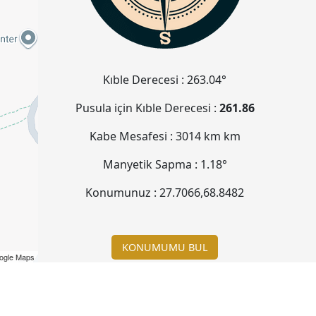
Kıble Derecesi :
263.04°
Pusula için Kıble Derecesi :
261.86
Kabe Mesafesi :
3014 km
km
Manyetik Sapma :
1.18°
Konumunuz :
27.7066
,
68.8482
KONUMUMU BUL
ogle Maps