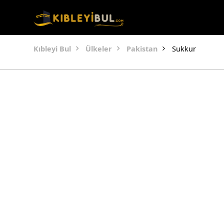
Kıbleyi Bul
Ülkeler
Pakistan
Sukkur