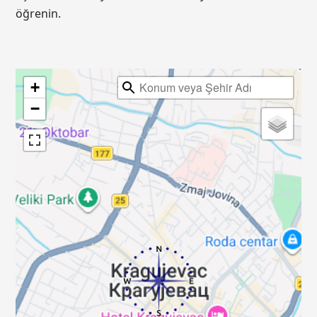
öğrenin.
+
−