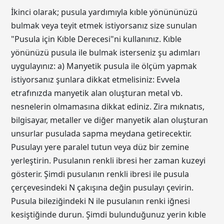
İkinci olarak; pusula yardımıyla kıble yönününüzü
bulmak veya teyit etmek istiyorsanız size sunulan
"Pusula için Kıble Derecesi"ni kullanınız. Kıble
yönünüzü pusula ile bulmak isterseniz şu adımları
uygulayınız: a) Manyetik pusula ile ölçüm yapmak
istiyorsanız şunlara dikkat etmelisiniz: Evvela
etrafınızda manyetik alan oluşturan metal vb.
nesnelerin olmamasına dikkat ediniz. Zira mıknatıs,
bilgisayar, metaller ve diğer manyetik alan oluşturan
unsurlar pusulada sapma meydana getirecektir.
Pusulayı yere paralel tutun veya düz bir zemine
yerleştirin. Pusulanın renkli ibresi her zaman kuzeyi
gösterir. Şimdi pusulanın renkli ibresi ile pusula
çerçevesindeki N çakışına değin pusulayı çevirin.
Pusula bileziğindeki N ile pusulanın renki iğnesi
kesiştiğinde durun. Şimdi bulunduğunuz yerin kıble