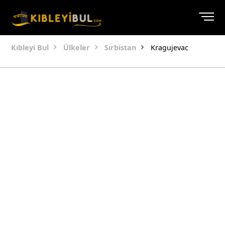
Kıbleyi Bul
Ülkeler
Sırbistan
Kragujevac