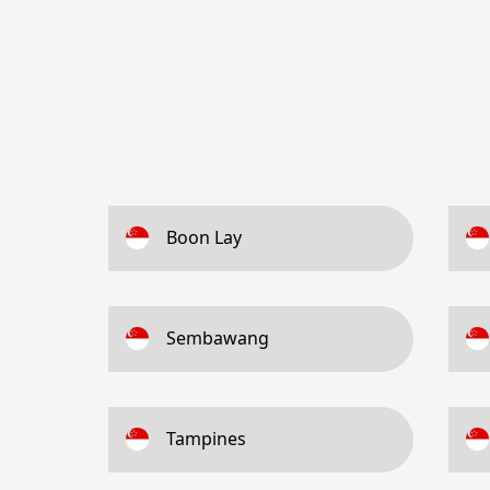
Boon Lay
Sembawang
Tampines