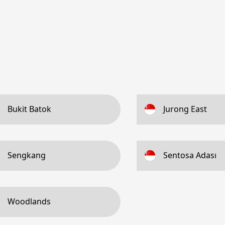
Bukit Batok
Jurong East
Sengkang
Sentosa Adası
Woodlands