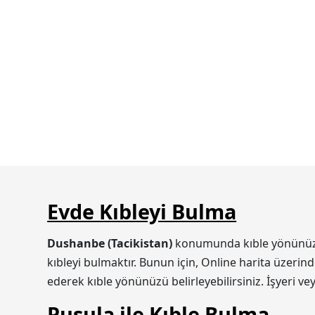
Evde Kıbleyi Bulma
Dushanbe (Tacikistan)
konumunda kıble yönünüzü i
kıbleyi bulmaktır. Bunun için, Online harita üzerin
ederek kıble yönünüzü belirleyebilirsiniz. İşyeri v
Pusula ile Kıble Bulma