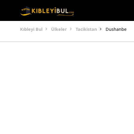
Kıbleyi Bul
Ülkeler
Tacikistan
Dushanbe