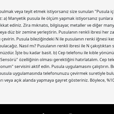
bulmak veya teyit etmek istiyorsanız size sunulan "Pusula iç
z: a) Manyetik pusula ile ölçüm yapmak istiyorsanız şunlara 
kat ediniz. Zira mıknatıs, bilgisayar, metaller ve diğer ma
eya düz bir zemine yerleştirin. Pusulanın renkli ibresi her z
 çevirin. Pusula bileziğindeki N ile pusulanın renki iğnesi 
acağız. Nasıl mı? Pusulanın renkli ibresi ile N çakıştıktan
ünüzdür. İşte bu kadar basit. b) Cep telefonu ile kıble yönün
 Sensörü" özelliğinin olması gerektiğini hatırlatalım. Cep t
num" servisini aktif edin. Pusula uygulamasını çalıştırın.
 pusula uygulamasında telefonunuzu çevirmek suretiyle bulun.
 veya açık alanda yapmaya gayret gösteriniz. Böylece, %10