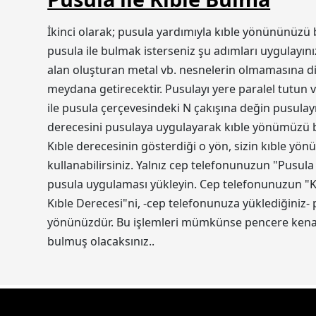
İkinci olarak; pusula yardımıyla kıble yönününüzü 
pusula ile bulmak isterseniz şu adımları uygulayını
alan oluşturan metal vb. nesnelerin olmamasına dik
meydana getirecektir. Pusulayı yere paralel tutun v
ile pusula çerçevesindeki N çakışına değin pusulayı
derecesini pusulaya uygulayarak kıble yönümüzü bul
Kıble derecesinin gösterdiği o yön, sizin kıble yön
kullanabilirsiniz. Yalnız cep telefonunuzun "Pusula
pusula uygulaması yükleyin. Cep telefonunuzun "Ko
Kıble Derecesi"ni, -cep telefonunuza yüklediğiniz-
yönünüzdür. Bu işlemleri mümkünse pencere kenarı
bulmuş olacaksınız..