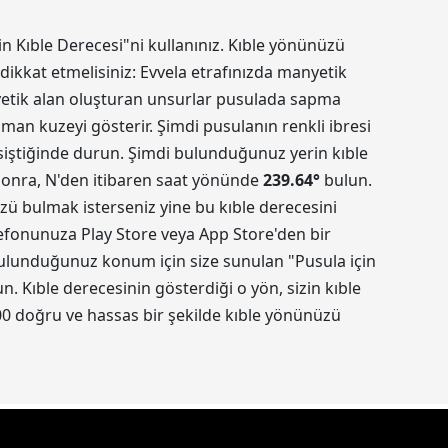
in Kıble Derecesi"ni kullanınız. Kıble yönünüzü
dikkat etmelisiniz: Evvela etrafınızda manyetik
nyetik alan oluşturan unsurlar pusulada sapma
aman kuzeyi gösterir. Şimdi pusulanın renkli ibresi
kesiştiğinde durun. Şimdi bulunduğunuz yerin kıble
 sonra, N'den itibaren saat yönünde
239.64
°
bulun.
üzü bulmak isterseniz yine bu kıble derecesini
elefonunuza Play Store veya App Store'den bir
 Bulunduğunuz konum için size sunulan "Pusula için
 Kıble derecesinin gösterdiği o yön, sizin kıble
0 doğru ve hassas bir şekilde kıble yönünüzü