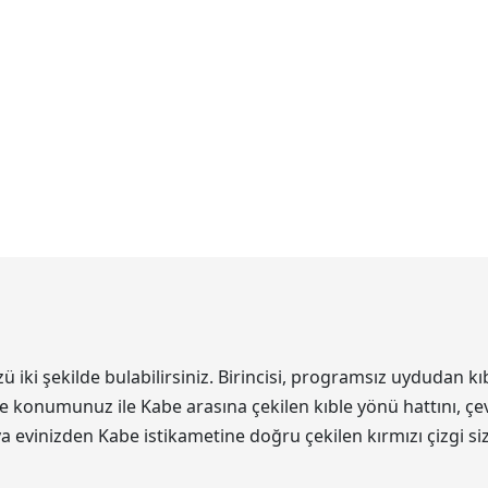
ki şekilde bulabilirsiniz. Birincisi, programsız uydudan kıb
de konumunuz ile Kabe arasına çekilen kıble yönü hattını, çev
eya evinizden Kabe istikametine doğru çekilen kırmızı çizgi s