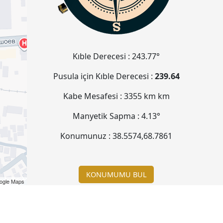
Kıble Derecesi :
243.77°
Pusula için Kıble Derecesi :
239.64
Kabe Mesafesi :
3355 km
km
Manyetik Sapma :
4.13°
Konumunuz :
38.5574
,
68.7861
KONUMUMU BUL
ogle Maps