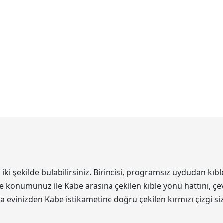
 şekilde bulabilirsiniz. Birincisi, programsız uydudan kıble
de konumunuz ile Kabe arasına çekilen kıble yönü hattını, çev
eya evinizden Kabe istikametine doğru çekilen kırmızı çizgi s