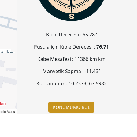
Kıble Derecesi :
65.28°
Pusula için Kıble Derecesi :
76.71
Kabe Mesafesi :
11366 km
km
Manyetik Sapma :
-11.43°
Konumunuz :
10.2373
,
-67.5982
KONUMUMU BUL
ogle Maps