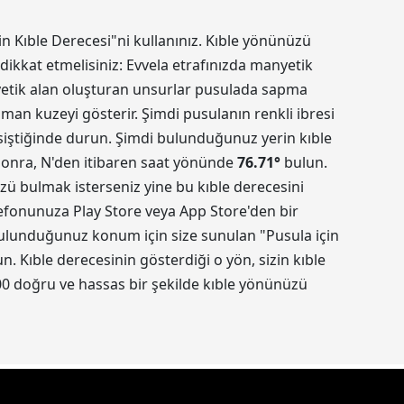
in Kıble Derecesi"ni kullanınız. Kıble yönünüzü
dikkat etmelisiniz: Evvela etrafınızda manyetik
nyetik alan oluşturan unsurlar pusulada sapma
aman kuzeyi gösterir. Şimdi pusulanın renkli ibresi
kesiştiğinde durun. Şimdi bulunduğunuz yerin kıble
 sonra, N'den itibaren saat yönünde
76.71
°
bulun.
üzü bulmak isterseniz yine bu kıble derecesini
elefonunuza Play Store veya App Store'den bir
 Bulunduğunuz konum için size sunulan "Pusula için
 Kıble derecesinin gösterdiği o yön, sizin kıble
0 doğru ve hassas bir şekilde kıble yönünüzü