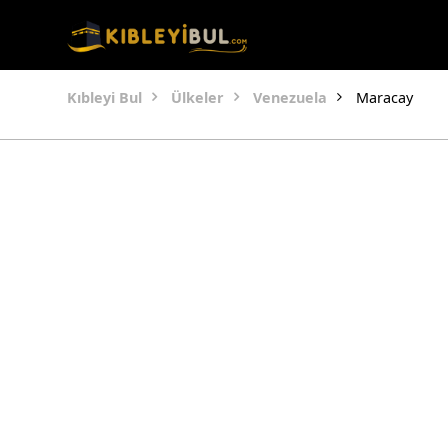
Kıbleyi Bul
Ülkeler
Venezuela
Maracay