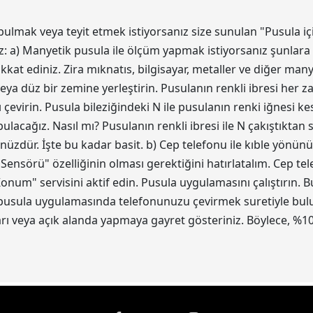
bulmak veya teyit etmek istiyorsanız size sunulan "Pusula iç
z: a) Manyetik pusula ile ölçüm yapmak istiyorsanız şunlara 
kat ediniz. Zira mıknatıs, bilgisayar, metaller ve diğer ma
eya düz bir zemine yerleştirin. Pusulanın renkli ibresi her z
 çevirin. Pusula bileziğindeki N ile pusulanın renki iğnesi 
acağız. Nasıl mı? Pusulanın renkli ibresi ile N çakıştıktan
ünüzdür. İşte bu kadar basit. b) Cep telefonu ile kıble yönün
 Sensörü" özelliğinin olması gerektiğini hatırlatalım. Cep t
num" servisini aktif edin. Pusula uygulamasını çalıştırın.
 pusula uygulamasında telefonunuzu çevirmek suretiyle bulun.
 veya açık alanda yapmaya gayret gösteriniz. Böylece, %10