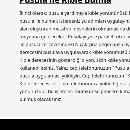
İkinci olarak; pusula yardımıyla kıble yönününüzü 
pusula ile bulmak isterseniz şu adımları uygulayını
alan oluşturan metal vb. nesnelerin olmamasına dik
meydana getirecektir. Pusulayı yere paralel tutun v
ile pusula çerçevesindeki N çakışına değin pusulayı
derecesini pusulaya uygulayarak kıble yönümüzü bul
Kıble derecesinin gösterdiği o yön, sizin kıble yön
kullanabilirsiniz. Yalnız cep telefonunuzun "Pusula
pusula uygulaması yükleyin. Cep telefonunuzun "Ko
Kıble Derecesi"ni, -cep telefonunuza yüklediğiniz-
yönünüzdür. Bu işlemleri mümkünse pencere kenarı
bulmuş olacaksınız..