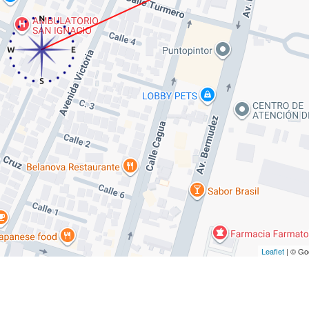
Leaflet
| © Go