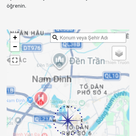
öğrenin.
+
−