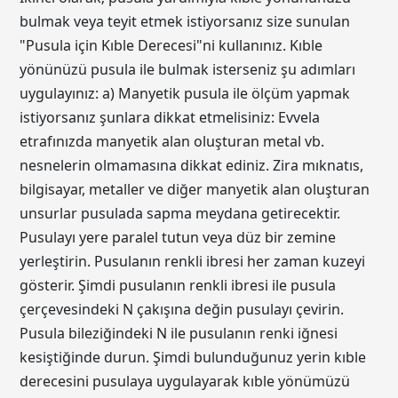
bulmak veya teyit etmek istiyorsanız size sunulan
"Pusula için Kıble Derecesi"ni kullanınız. Kıble
yönünüzü pusula ile bulmak isterseniz şu adımları
uygulayınız: a) Manyetik pusula ile ölçüm yapmak
istiyorsanız şunlara dikkat etmelisiniz: Evvela
etrafınızda manyetik alan oluşturan metal vb.
nesnelerin olmamasına dikkat ediniz. Zira mıknatıs,
bilgisayar, metaller ve diğer manyetik alan oluşturan
unsurlar pusulada sapma meydana getirecektir.
Pusulayı yere paralel tutun veya düz bir zemine
yerleştirin. Pusulanın renkli ibresi her zaman kuzeyi
gösterir. Şimdi pusulanın renkli ibresi ile pusula
çerçevesindeki N çakışına değin pusulayı çevirin.
Pusula bileziğindeki N ile pusulanın renki iğnesi
kesiştiğinde durun. Şimdi bulunduğunuz yerin kıble
derecesini pusulaya uygulayarak kıble yönümüzü