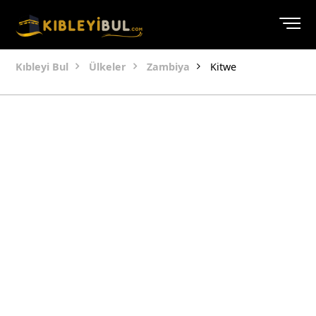
Kıbleyi Bul
Ülkeler
Zambiya
Kitwe