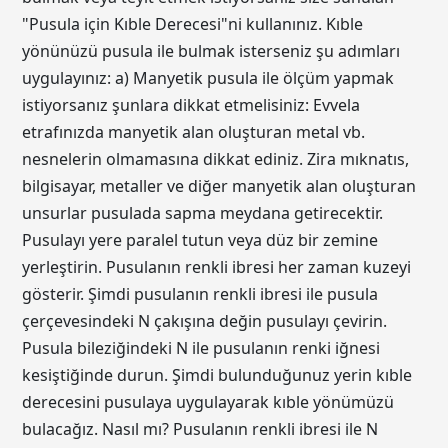
"Pusula için Kıble Derecesi"ni kullanınız. Kıble
yönünüzü pusula ile bulmak isterseniz şu adımları
uygulayınız: a) Manyetik pusula ile ölçüm yapmak
istiyorsanız şunlara dikkat etmelisiniz: Evvela
etrafınızda manyetik alan oluşturan metal vb.
nesnelerin olmamasına dikkat ediniz. Zira mıknatıs,
bilgisayar, metaller ve diğer manyetik alan oluşturan
unsurlar pusulada sapma meydana getirecektir.
Pusulayı yere paralel tutun veya düz bir zemine
yerleştirin. Pusulanın renkli ibresi her zaman kuzeyi
gösterir. Şimdi pusulanın renkli ibresi ile pusula
çerçevesindeki N çakışına değin pusulayı çevirin.
Pusula bileziğindeki N ile pusulanın renki iğnesi
kesiştiğinde durun. Şimdi bulunduğunuz yerin kıble
derecesini pusulaya uygulayarak kıble yönümüzü
bulacağız. Nasıl mı? Pusulanın renkli ibresi ile N